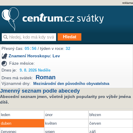
reklama
Přesný čas:
05
:
56
/ týden v roce:
32
Znamení Horoskopu:
Lev
Fáze měsíce:
Dnes je:
9. 8. 2026 Neděle
Roman
Dnes má svátek:
Významné dny:
Mezinárodní den původního obyvatelstva
Jmenný seznam podle abecedy
Abecední seznam jmen, včetně jejich popularity pro výběr jména
dítě.
leden
únor
březen
duben
květen
červen
červenec
srpen
září