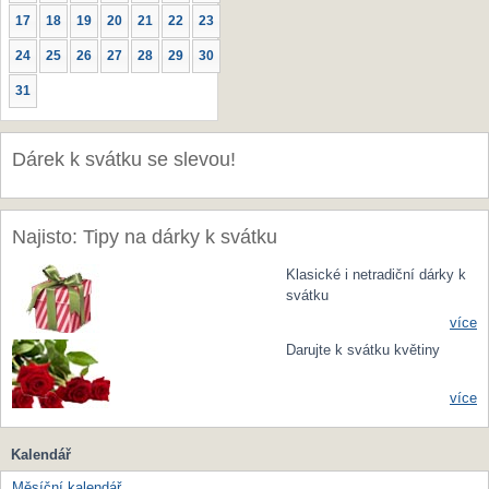
17
18
19
20
21
22
23
24
25
26
27
28
29
30
31
Dárek k svátku se slevou!
Najisto: Tipy na dárky k svátku
Klasické i netradiční dárky k
svátku
více
Darujte k svátku květiny
více
Kalendář
Měsíční kalendář