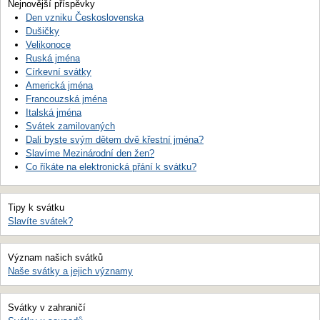
Nejnovější příspěvky
Den vzniku Československa
Dušičky
Velikonoce
Ruská jména
Církevní svátky
Americká jména
Francouzská jména
Italská jména
Svátek zamilovaných
Dali byste svým dětem dvě křestní jména?
Slavíme Mezinárodní den žen?
Co říkáte na elektronická přání k svátku?
Tipy k svátku
Slavíte svátek?
Význam našich svátků
Naše svátky a jejich významy
Svátky v zahraničí