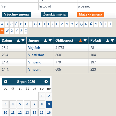
říjen
listopad
prosinec
Všechny jména
Ženská jména
Mužská jména
A
B
C
Č
D
E
F
G
H
I
J
K
L
M
N
O
P
Q
R
Ř
S
Š
T
U
V
W
X
Y
Z
Ž
Datum
Jméno
Oblíbenost
Pořadí
23.4.
Vojtěch
41751
28
28.4.
Vlastislav
3601
104
14.4.
Vincenc
779
197
14.4.
Vincent
605
223
Srpen
2026
po
út
st
čt
pá
so
ne
1
2
3
4
5
6
7
8
9
10
11
12
13
14
15
16