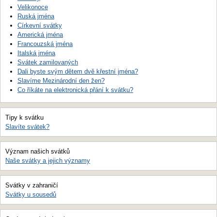
Velikonoce
Ruská jména
Církevní svátky
Americká jména
Francouzská jména
Italská jména
Svátek zamilovaných
Dali byste svým dětem dvě křestní jména?
Slavíme Mezinárodní den žen?
Co říkáte na elektronická přání k svátku?
Tipy k svátku
Slavíte svátek?
Význam našich svátků
Naše svátky a jejich významy
Svátky v zahraničí
Svátky u sousedů