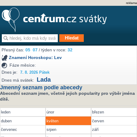
reklama
Přesný čas:
05
07
/ týden v roce:
32
Znamení Horoskopu:
Lev
Fáze měsíce:
Dnes je:
7. 8. 2026 Pátek
Lada
Dnes má svátek:
Jmenný seznam podle abecedy
Abecední seznam jmen, včetně jejich popularity pro výběr jména
dítě.
leden
únor
březen
duben
květen
červen
červenec
srpen
září