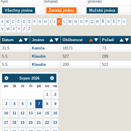
říjen
listopad
prosinec
Všechny jména
Ženská jména
Mužská jména
A
B
C
Č
D
E
F
G
H
I
J
K
L
M
N
O
P
Q
R
Ř
S
Š
T
U
V
W
X
Y
Z
Ž
Datum
Jméno
Oblíbenost
Pořadí
31.5.
Kamila
18171
73
5.5.
Klaudie
527
289
5.5.
Klaudia
200
522
Srpen
2026
po
út
st
čt
pá
so
ne
1
2
3
4
5
6
7
8
9
10
11
12
13
14
15
16
17
18
19
20
21
22
23