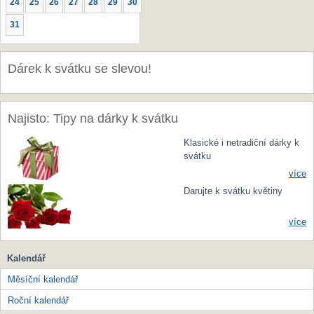
24
25
26
27
28
29
30
31
Dárek k svátku se slevou!
Najisto: Tipy na dárky k svátku
Klasické i netradiční dárky k
svátku
více
Darujte k svátku květiny
více
Kalendář
Měsíční kalendář
Roční kalendář