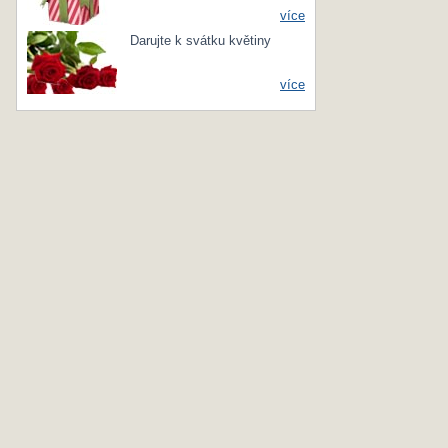
více
Darujte k svátku květiny
více