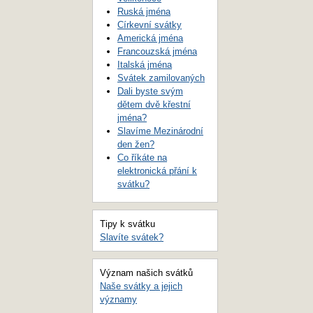
Ruská jména
Církevní svátky
Americká jména
Francouzská jména
Italská jména
Svátek zamilovaných
Dali byste svým
dětem dvě křestní
jména?
Slavíme Mezinárodní
den žen?
Co říkáte na
elektronická přání k
svátku?
Tipy k svátku
Slavíte svátek?
Význam našich svátků
Naše svátky a jejich
významy