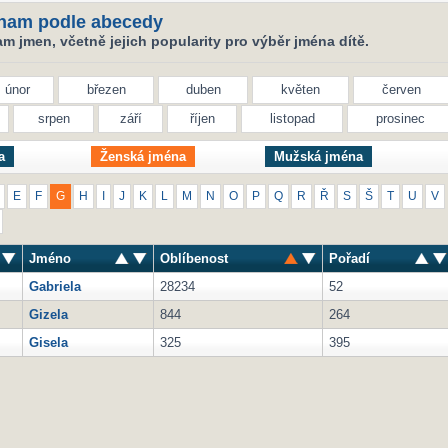
nam podle abecedy
 jmen, včetně jejich popularity pro výběr jména dítě.
únor
březen
duben
květen
červen
srpen
září
říjen
listopad
prosinec
a
Ženská jména
Mužská jména
E
F
G
H
I
J
K
L
M
N
O
P
Q
R
Ř
S
Š
T
U
V
Jméno
Oblíbenost
Pořadí
Gabriela
28234
52
Gizela
844
264
Gisela
325
395