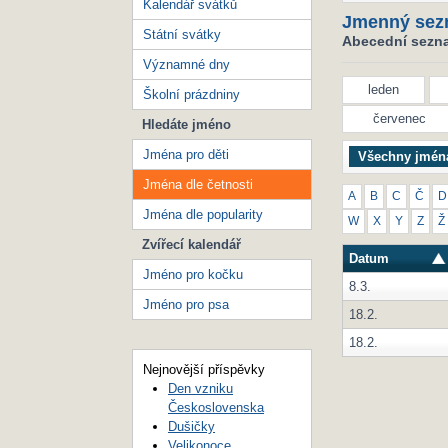
Kalendář svátků
Jmenný sez
Státní svátky
Abecední seznam
Významné dny
leden
Školní prázdniny
červenec
Hledáte jméno
Jména pro děti
Všechny jmén
Jména dle četnosti
A
B
C
Č
D
Jména dle popularity
W
X
Y
Z
Ž
Zvířecí kalendář
Datum
Jméno pro kočku
8.3.
Jméno pro psa
18.2.
18.2.
Nejnovější příspěvky
Den vzniku
Československa
Dušičky
Velikonoce