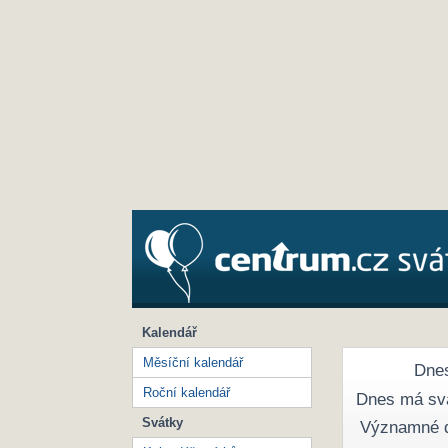
Kalendář
Měsíční kalendář
Dnes
Roční kalendář
Dnes má sv
Svátky
Významné 