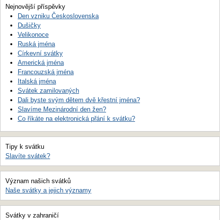
Nejnovější příspěvky
Den vzniku Československa
Dušičky
Velikonoce
Ruská jména
Církevní svátky
Americká jména
Francouzská jména
Italská jména
Svátek zamilovaných
Dali byste svým dětem dvě křestní jména?
Slavíme Mezinárodní den žen?
Co říkáte na elektronická přání k svátku?
Tipy k svátku
Slavíte svátek?
Význam našich svátků
Naše svátky a jejich významy
Svátky v zahraničí