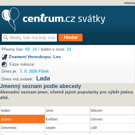
reklama
Přesný čas:
05
15
/ týden v roce:
32
Znamení Horoskopu:
Lev
Fáze měsíce:
Dnes je:
7. 8. 2026 Pátek
Lada
Dnes má svátek:
Jmenný seznam podle abecedy
Abecední seznam jmen, včetně jejich popularity pro výběr jména
dítě.
leden
únor
březen
duben
květen
červen
červenec
srpen
září