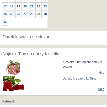
17
18
19
20
21
22
23
24
25
26
27
28
29
30
31
Dárek k svátku se slevou!
Najisto: Tipy na dárky k svátku
Klasické i netradiční dárky k
svátku
více
Darujte k svátku květiny
více
Kalendář