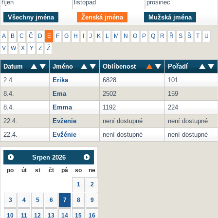
říjen
listopad
prosinec
Všechny jména
Ženská jména
Mužská jména
A
B
C
Č
D
E
F
G
H
I
J
K
L
M
N
O
P
Q
R
Ř
S
Š
T
U
V
W
X
Y
Z
Ž
Datum
Jméno
Oblíbenost
Pořadí
2.4.
Erika
6828
101
8.4.
Ema
2502
159
8.4.
Emma
1192
224
22.4.
Evženie
není dostupné
není dostupné
22.4.
Evžénie
není dostupné
není dostupné
Srpen
2026
po
út
st
čt
pá
so
ne
1
2
3
4
5
6
7
8
9
10
11
12
13
14
15
16