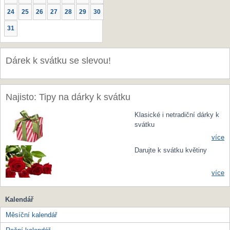
24
25
26
27
28
29
30
31
Dárek k svátku se slevou!
Najisto: Tipy na dárky k svátku
Klasické i netradiční dárky k
svátku
více
Darujte k svátku květiny
více
Kalendář
Měsíční kalendář