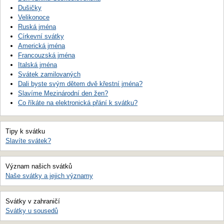
Dušičky
Velikonoce
Ruská jména
Církevní svátky
Americká jména
Francouzská jména
Italská jména
Svátek zamilovaných
Dali byste svým dětem dvě křestní jména?
Slavíme Mezinárodní den žen?
Co říkáte na elektronická přání k svátku?
Tipy k svátku
Slavíte svátek?
Význam našich svátků
Naše svátky a jejich významy
Svátky v zahraničí
Svátky u sousedů