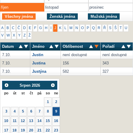
říjen
listopad
prosinec
Všechny jména
Ženská jména
Mužská jména
A
B
C
Č
D
E
F
G
H
I
J
K
L
M
N
O
P
Q
R
Ř
S
Š
T
U
V
W
X
Y
Z
Ž
Datum
Jméno
Oblíbenost
Pořadí
7.10.
Justin
není dostupné
není dostupné
7.10.
Justina
156
343
7.10.
Justýna
582
327
Srpen
2026
po
út
st
čt
pá
so
ne
1
2
3
4
5
6
7
8
9
10
11
12
13
14
15
16
17
18
19
20
21
22
23