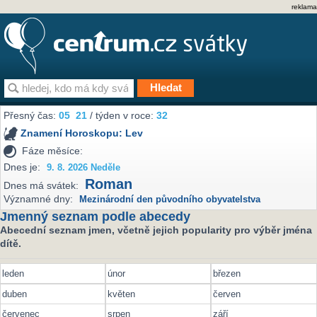
reklama
Přesný čas:
05
21
/ týden v roce:
32
Znamení Horoskopu:
Lev
Fáze měsíce:
Dnes je:
9. 8. 2026 Neděle
Roman
Dnes má svátek:
Významné dny:
Mezinárodní den původního obyvatelstva
Jmenný seznam podle abecedy
Abecední seznam jmen, včetně jejich popularity pro výběr jména
dítě.
leden
únor
březen
duben
květen
červen
červenec
srpen
září