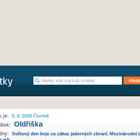
 je:
6. 8. 2026 Čtvrtek
Oldřiška
átek:
dny:
Světový den boje za zákaz jaderných zbraní
,
Mezinárodní 
a mír