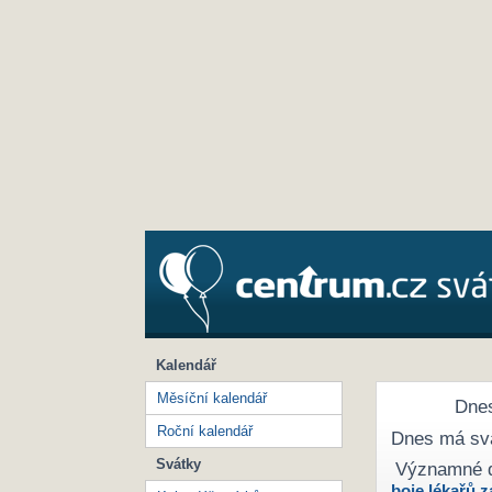
Kalendář
Měsíční kalendář
Dnes
Roční kalendář
Dnes má sv
Svátky
Významné 
boje lékařů z