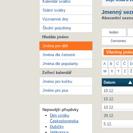
Kalendář svátků
Státní svátky
Jmenný sez
Abecední seznam
Významné dny
Školní prázdniny
leden
Hledáte jméno
červenec
Jména pro děti
Všechny jmén
Jména dle četnosti
Jména dle popularity
A
B
C
Č
D
W
X
Y
Z
Ž
Zvířecí kalendář
Jméno pro kočku
Datum
Jméno pro psa
10.12.
10.12.
10.12.
Nejnovější příspěvky
Den vzniku
29.12.
Československa
5.12.
Dušičky
Velikonoce