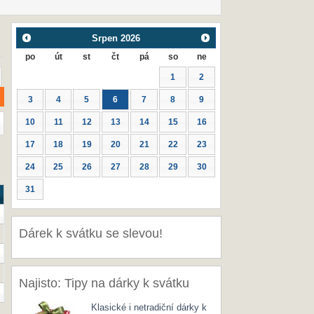
Srpen
2026
po
út
st
čt
pá
so
ne
1
2
3
4
5
6
7
8
9
10
11
12
13
14
15
16
17
18
19
20
21
22
23
24
25
26
27
28
29
30
31
Dárek k svátku se slevou!
Najisto: Tipy na dárky k svátku
Klasické i netradiční dárky k