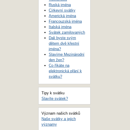
Ruská jména
Církevní svátky
Americká jména
Francouzská jména
Italská jména
Svátek zamilovaných
Dali byste svým
dětem dvě křestní
jména?
Slavíme Mezinárodní
den žen?
Co říkáte na
elektronická přání k
svátku?
Tipy k svátku
Slavíte svátek?
Význam našich svátků
Naše svátky a jejich
významy