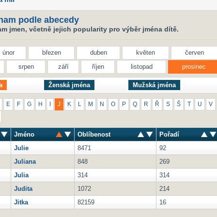
nam podle abecedy
 jmen, včetně jejich popularity pro výběr jména dítě.
únor
březen
duben
květen
červen
srpen
září
říjen
listopad
prosinec
a
Ženská jména
Mužská jména
E
F
G
H
I
J
K
L
M
N
O
P
Q
R
Ř
S
Š
T
U
V
Jméno
Oblíbenost
Pořadí
Julie
8471
92
Juliana
848
269
Julia
314
314
Judita
1072
214
Jitka
82159
16