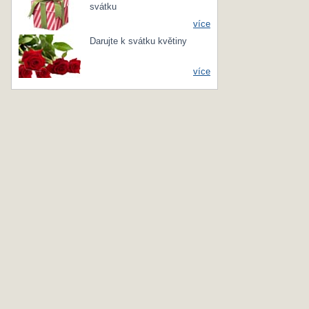
svátku
více
Darujte k svátku květiny
více