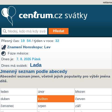
reklama
Přesný čas:
19
54
/ týden v roce:
32
Znamení Horoskopu:
Lev
Fáze měsíce:
Dnes je:
7. 8. 2026 Pátek
Lada
Dnes má svátek:
Jmenný seznam podle abecedy
Abecední seznam jmen, včetně jejich popularity pro výběr jména
dítě.
leden
únor
březen
duben
květen
červen
červenec
srpen
září