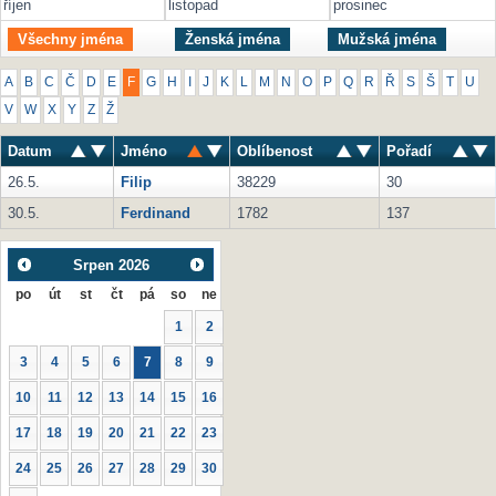
říjen
listopad
prosinec
Všechny jména
Ženská jména
Mužská jména
A
B
C
Č
D
E
F
G
H
I
J
K
L
M
N
O
P
Q
R
Ř
S
Š
T
U
V
W
X
Y
Z
Ž
Datum
Jméno
Oblíbenost
Pořadí
26.5.
Filip
38229
30
30.5.
Ferdinand
1782
137
Srpen
2026
po
út
st
čt
pá
so
ne
1
2
3
4
5
6
7
8
9
10
11
12
13
14
15
16
17
18
19
20
21
22
23
24
25
26
27
28
29
30