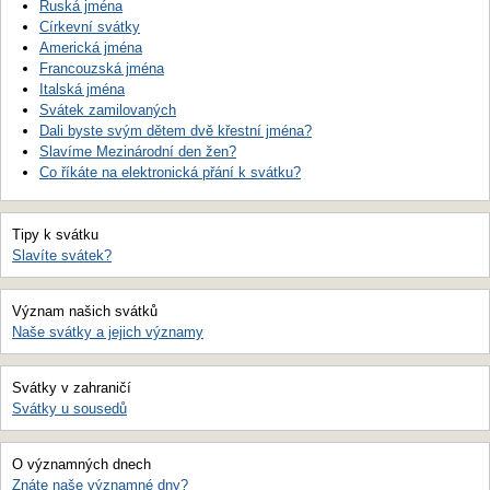
Ruská jména
Církevní svátky
Americká jména
Francouzská jména
Italská jména
Svátek zamilovaných
Dali byste svým dětem dvě křestní jména?
Slavíme Mezinárodní den žen?
Co říkáte na elektronická přání k svátku?
Tipy k svátku
Slavíte svátek?
Význam našich svátků
Naše svátky a jejich významy
Svátky v zahraničí
Svátky u sousedů
O významných dnech
Znáte naše významné dny?