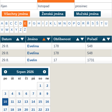
říjen
listopad
prosinec
Všechny jména
Ženská jména
Mužská jména
A
B
C
Č
D
E
F
G
H
I
J
K
L
M
N
O
P
Q
R
Ř
S
Š
T
U
V
W
X
Y
Z
Ž
Datum
Jméno
Oblíbenost
Pořadí
29.8.
Evelina
178
548
29.8.
Evelína
178
548
29.8.
Evelin
17
1731
Srpen
2026
po
út
st
čt
pá
so
ne
1
2
3
4
5
6
7
8
9
10
11
12
13
14
15
16
17
18
19
20
21
22
23