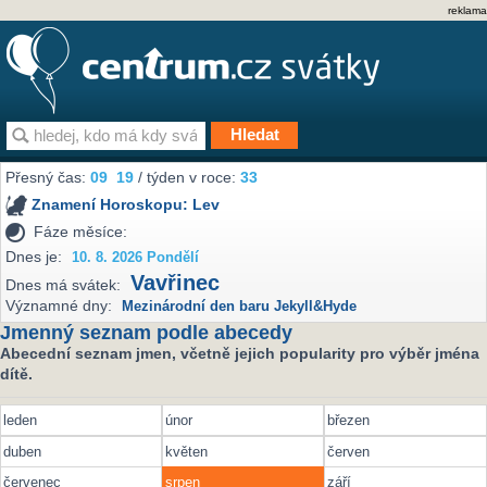
reklama
Přesný čas:
09
19
/ týden v roce:
33
Znamení Horoskopu:
Lev
Fáze měsíce:
Dnes je:
10. 8. 2026 Pondělí
Vavřinec
Dnes má svátek:
Významné dny:
Mezinárodní den baru Jekyll&Hyde
Jmenný seznam podle abecedy
Abecední seznam jmen, včetně jejich popularity pro výběr jména
dítě.
leden
únor
březen
duben
květen
červen
červenec
srpen
září