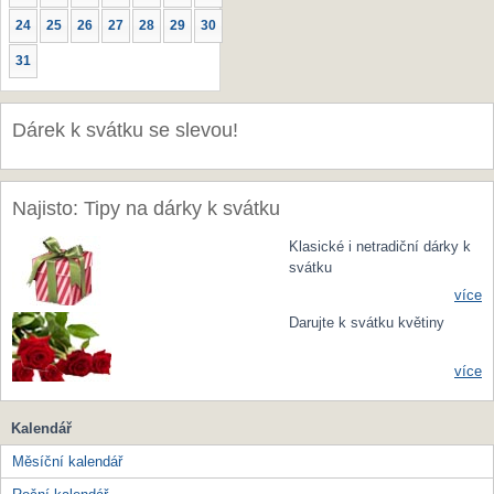
24
25
26
27
28
29
30
31
Dárek k svátku se slevou!
Najisto: Tipy na dárky k svátku
Klasické i netradiční dárky k
svátku
více
Darujte k svátku květiny
více
Kalendář
Měsíční kalendář