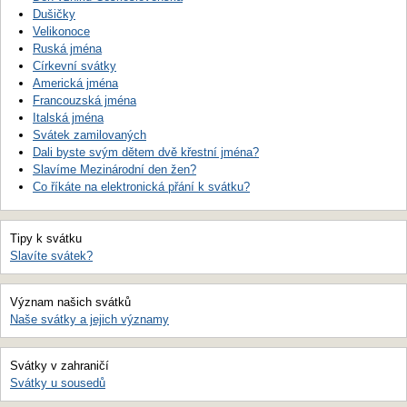
Dušičky
Velikonoce
Ruská jména
Církevní svátky
Americká jména
Francouzská jména
Italská jména
Svátek zamilovaných
Dali byste svým dětem dvě křestní jména?
Slavíme Mezinárodní den žen?
Co říkáte na elektronická přání k svátku?
Tipy k svátku
Slavíte svátek?
Význam našich svátků
Naše svátky a jejich významy
Svátky v zahraničí
Svátky u sousedů