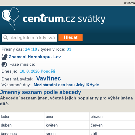
reklama
Přesný čas:
14
:
18
/ týden v roce:
33
Znamení Horoskopu:
Lev
Fáze měsíce:
Dnes je:
10. 8. 2026 Pondělí
Vavřinec
Dnes má svátek:
Významné dny:
Mezinárodní den baru Jekyll&Hyde
Jmenný seznam podle abecedy
Abecední seznam jmen, včetně jejich popularity pro výběr jména
dítě.
leden
únor
březen
duben
květen
červen
červenec
srpen
září