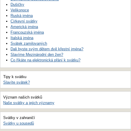
Dušičky
Velikonoce
Ruská jména
Církevní svátky
Americká jména
Francouzská jména
Italská jména
Svátek zamilovaných
Dali byste svým dětem dvě křestní jména?
Slavíme Mezinárodní den žen?
Co říkáte na elektronická přání k svátku?
Tipy k svátku
Slavíte svátek?
Význam našich svátků
Naše svátky a jejich významy
Svátky v zahraničí
Svátky u sousedů