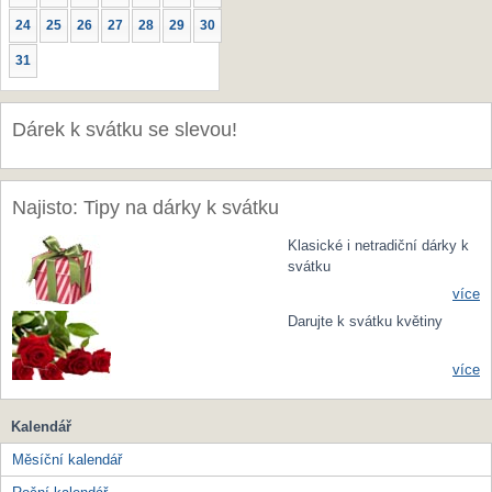
24
25
26
27
28
29
30
31
Dárek k svátku se slevou!
Najisto: Tipy na dárky k svátku
Klasické i netradiční dárky k
svátku
více
Darujte k svátku květiny
více
Kalendář
Měsíční kalendář