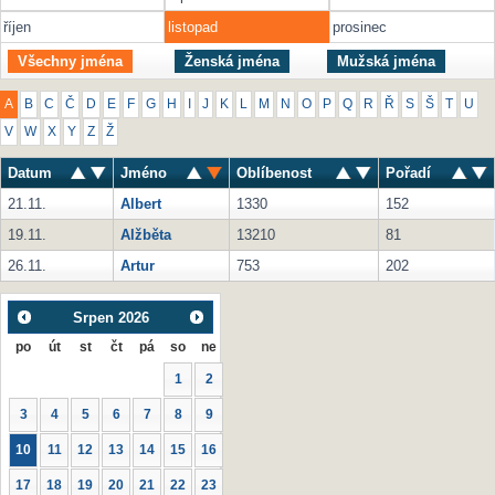
říjen
listopad
prosinec
Všechny jména
Ženská jména
Mužská jména
A
B
C
Č
D
E
F
G
H
I
J
K
L
M
N
O
P
Q
R
Ř
S
Š
T
U
V
W
X
Y
Z
Ž
Datum
Jméno
Oblíbenost
Pořadí
21.11.
Albert
1330
152
19.11.
Alžběta
13210
81
26.11.
Artur
753
202
Srpen
2026
po
út
st
čt
pá
so
ne
1
2
3
4
5
6
7
8
9
10
11
12
13
14
15
16
17
18
19
20
21
22
23