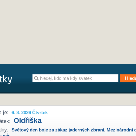
 je:
6. 8. 2026 Čtvrtek
Oldřiška
átek:
dny:
Světový den boje za zákaz jaderných zbraní
,
Mezinárodní 
a mír