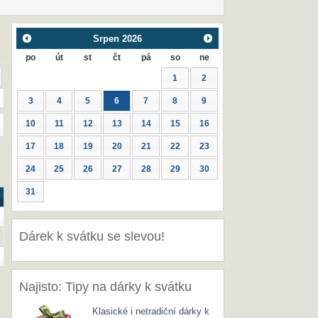
Srpen
2026
po
út
st
čt
pá
so
ne
1
2
3
4
5
6
7
8
9
10
11
12
13
14
15
16
17
18
19
20
21
22
23
24
25
26
27
28
29
30
31
Dárek k svátku se slevou!
Najisto: Tipy na dárky k svátku
Klasické i netradiční dárky k