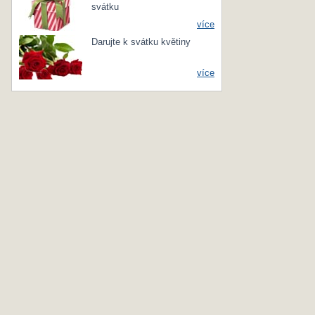
svátku
více
Darujte k svátku květiny
více