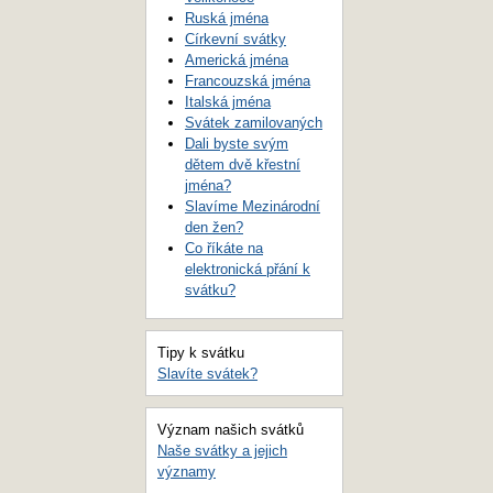
Ruská jména
Církevní svátky
Americká jména
Francouzská jména
Italská jména
Svátek zamilovaných
Dali byste svým
dětem dvě křestní
jména?
Slavíme Mezinárodní
den žen?
Co říkáte na
elektronická přání k
svátku?
Tipy k svátku
Slavíte svátek?
Význam našich svátků
Naše svátky a jejich
významy