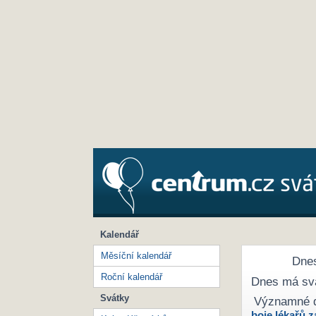
Kalendář
Měsíční kalendář
Dnes
Roční kalendář
Dnes má sv
Svátky
Významné 
boje lékařů z