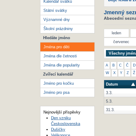
Kalendář svátků
Státní svátky
Jmenný sez
Abecední seznam
Významné dny
Školní prázdniny
leden
Hledáte jméno
červenec
Jména pro děti
Všechny jmén
Jména dle četnosti
Jména dle popularity
A
B
C
Č
D
W
X
Y
Z
Ž
Zvířecí kalendář
Jméno pro kočku
Datum
Jméno pro psa
3.3.
5.3.
31.3.
Nejnovější příspěvky
Den vzniku
Československa
Dušičky
Velikonoce