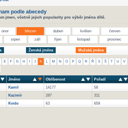
nam podle abecedy
 jmen, včetně jejich popularity pro výběr jména dítě.
únor
březen
duben
květen
červen
srpen
září
říjen
listopad
prosinec
a
Ženská jména
Mužská jména
E
F
G
H
I
J
K
L
M
N
O
P
Q
R
Ř
S
Š
T
U
V
Jméno
Oblíbenost
Pořadí
Kamil
14177
58
Kazimír
287
311
Kvido
63
659