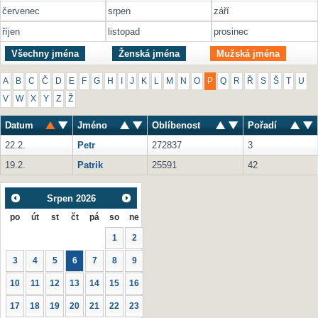
červenec
srpen
září
říjen
listopad
prosinec
Všechny jména
Ženská jména
Mužská jména
A
B
C
Č
D
E
F
G
H
I
J
K
L
M
N
O
P
Q
R
Ř
S
Š
T
U
V
W
X
Y
Z
Ž
Datum
Jméno
Oblíbenost
Pořadí
22.2.
Petr
272837
3
19.2.
Patrik
25591
42
Srpen
2026
po
út
st
čt
pá
so
ne
1
2
3
4
5
6
7
8
9
10
11
12
13
14
15
16
17
18
19
20
21
22
23