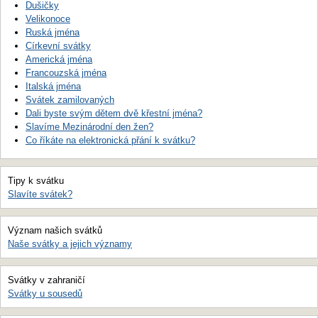
Dušičky
Velikonoce
Ruská jména
Církevní svátky
Americká jména
Francouzská jména
Italská jména
Svátek zamilovaných
Dali byste svým dětem dvě křestní jména?
Slavíme Mezinárodní den žen?
Co říkáte na elektronická přání k svátku?
Tipy k svátku
Slavíte svátek?
Význam našich svátků
Naše svátky a jejich významy
Svátky v zahraničí
Svátky u sousedů