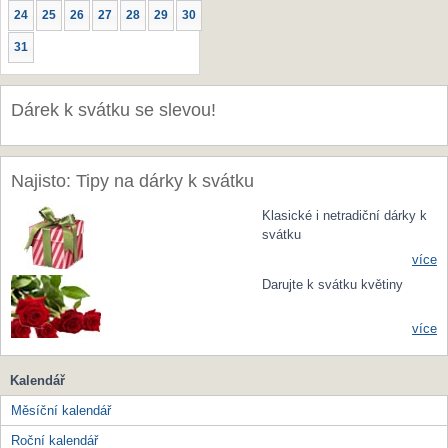
24
25
26
27
28
29
30
31
Dárek k svátku se slevou!
Najisto: Tipy na dárky k svátku
Klasické i netradiční dárky k
svátku
více
Darujte k svátku květiny
více
Kalendář
Měsíční kalendář
Roční kalendář