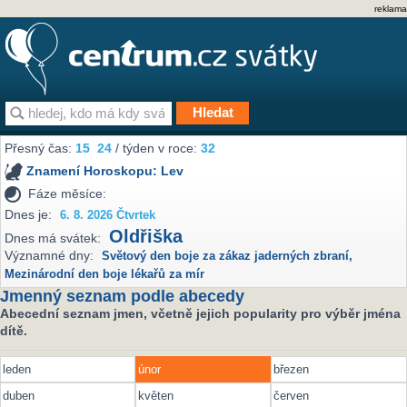
reklama
Přesný čas:
15
24
/ týden v roce:
32
Znamení Horoskopu:
Lev
Fáze měsíce:
Dnes je:
6. 8. 2026 Čtvrtek
Oldřiška
Dnes má svátek:
Významné dny:
Světový den boje za zákaz jaderných zbraní
,
Mezinárodní den boje lékařů za mír
Jmenný seznam podle abecedy
Abecední seznam jmen, včetně jejich popularity pro výběr jména
dítě.
leden
únor
březen
duben
květen
červen