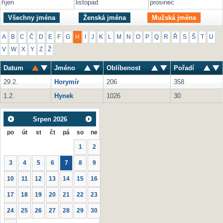
říjen
listopad
prosinec
Všechny jména
Ženská jména
Mužská jména
A
B
C
Č
D
E
F
G
H
I
J
K
L
M
N
O
P
Q
R
Ř
S
Š
T
U
V
W
X
Y
Z
Ž
Datum
Jméno
Oblíbenost
Pořadí
29.2.
Horymír
206
358
1.2.
Hynek
1026
30
Srpen
2026
po
út
st
čt
pá
so
ne
1
2
3
4
5
6
7
8
9
10
11
12
13
14
15
16
17
18
19
20
21
22
23
24
25
26
27
28
29
30