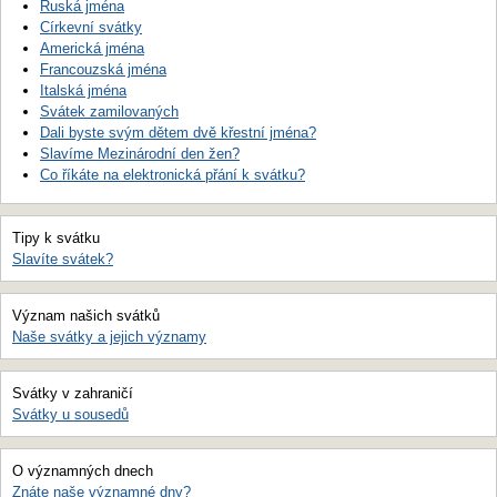
Ruská jména
Církevní svátky
Americká jména
Francouzská jména
Italská jména
Svátek zamilovaných
Dali byste svým dětem dvě křestní jména?
Slavíme Mezinárodní den žen?
Co říkáte na elektronická přání k svátku?
Tipy k svátku
Slavíte svátek?
Význam našich svátků
Naše svátky a jejich významy
Svátky v zahraničí
Svátky u sousedů
O významných dnech
Znáte naše významné dny?