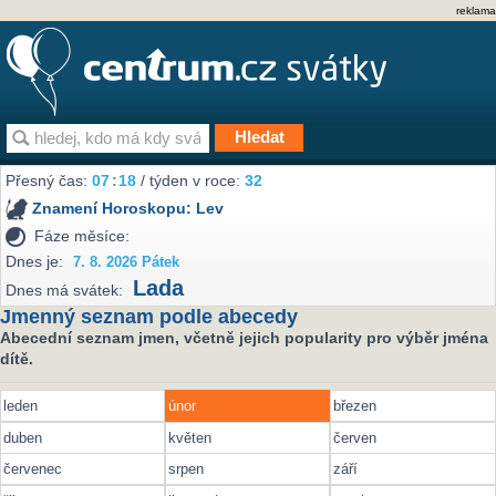
reklama
Přesný čas:
07
18
/ týden v roce:
32
Znamení Horoskopu:
Lev
Fáze měsíce:
Dnes je:
7. 8. 2026 Pátek
Lada
Dnes má svátek:
Jmenný seznam podle abecedy
Abecední seznam jmen, včetně jejich popularity pro výběr jména
dítě.
leden
únor
březen
duben
květen
červen
červenec
srpen
září