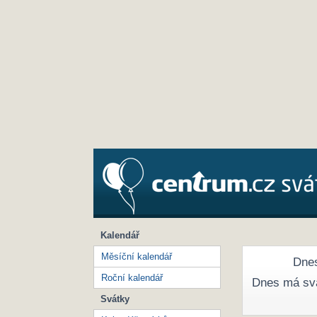
Kalendář
Měsíční kalendář
Dnes
Roční kalendář
Dnes má sv
Svátky