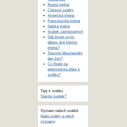
Ruská jména
Církevní svátky
Americká jména
Francouzská jména
Italská jména
Svátek zamilovaných
Dali byste svým
dětem dvě křestní
jména?
Slavíme Mezinárodní
den žen?
Co říkáte na
elektronická přání k
svátku?
Tipy k svátku
Slavíte svátek?
Význam našich svátků
Naše svátky a jejich
významy