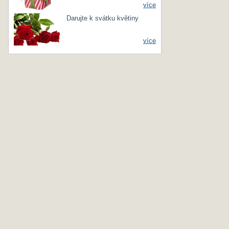
více
Darujte k svátku květiny
více