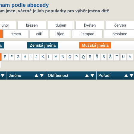
nam podle abecedy
 jmen, včetně jejich popularity pro výběr jména dítě.
únor
březen
duben
květen
červen
srpen
září
říjen
listopad
prosinec
a
Ženská jména
Mužská jména
E
F
G
H
I
J
K
L
M
N
O
P
Q
R
Ř
S
Š
T
U
V
Jméno
Oblíbenost
Pořadí