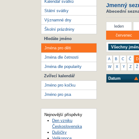
Kalendář svátků
Jmenný sez
Státní svátky
Abecední seznam
Významné dny
leden
Školní prázdniny
červenec
Hledáte jméno
Všechny jmén
Jména pro děti
Jména dle četnosti
A
B
C
Č
D
Jména dle popularity
W
X
Y
Z
Ž
Zvířecí kalendář
Datum
Jméno pro kočku
Jméno pro psa
Nejnovější příspěvky
Den vzniku
Československa
Dušičky
Velikonoce