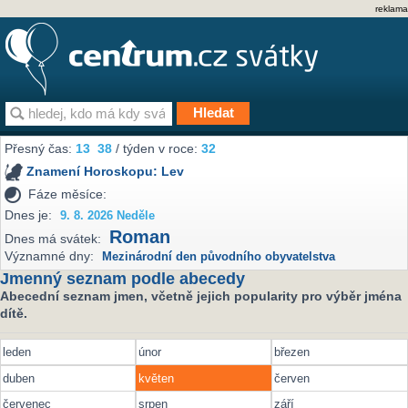
reklama
Přesný čas:
13
38
/ týden v roce:
32
Znamení Horoskopu:
Lev
Fáze měsíce:
Dnes je:
9. 8. 2026 Neděle
Roman
Dnes má svátek:
Významné dny:
Mezinárodní den původního obyvatelstva
Jmenný seznam podle abecedy
Abecední seznam jmen, včetně jejich popularity pro výběr jména
dítě.
leden
únor
březen
duben
květen
červen
červenec
srpen
září