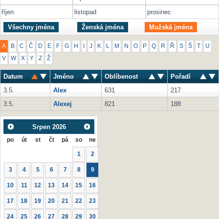
říjen
listopad
prosinec
Všechny jména
Ženská jména
Mužská jména
A
B
C
Č
D
E
F
G
H
I
J
K
L
M
N
O
P
Q
R
Ř
S
Š
T
U
V
W
X
Y
Z
Ž
Datum
Jméno
Oblíbenost
Pořadí
3.5.
Alex
631
217
3.5.
Alexej
821
188
Srpen
2026
po
út
st
čt
pá
so
ne
1
2
3
4
5
6
7
8
9
10
11
12
13
14
15
16
17
18
19
20
21
22
23
24
25
26
27
28
29
30