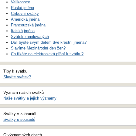
Velikonoce
Ruská jména
Církevní svátky
Americká jména
Francouzská jména
Italská jména
Svátek zamilovaných
Dali byste svým dětem dvě křestní jména?
Slavíme Mezinárodní den žen?
Co říkáte na elektronická přání k svátku?
Tipy k svátku
Slavíte svátek?
Význam našich svátků
Naše svátky a jejich významy
Svátky v zahraničí
Svátky u sousedů
O významných dnech