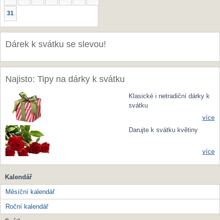
31
Dárek k svátku se slevou!
Najisto: Tipy na dárky k svátku
Klasické i netradiční dárky k
svátku
více
Darujte k svátku květiny
více
Kalendář
Měsíční kalendář
Roční kalendář