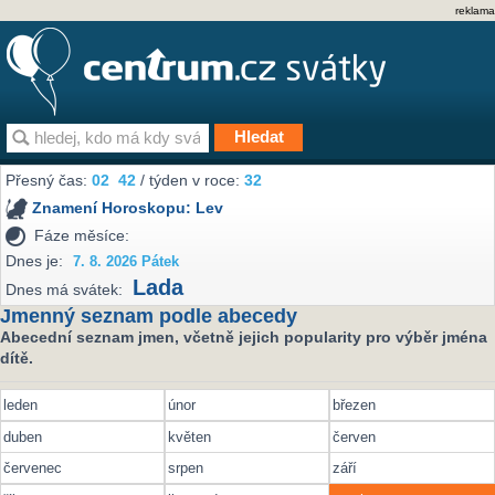
reklama
Přesný čas:
02
42
/ týden v roce:
32
Znamení Horoskopu:
Lev
Fáze měsíce:
Dnes je:
7. 8. 2026 Pátek
Lada
Dnes má svátek:
Jmenný seznam podle abecedy
Abecední seznam jmen, včetně jejich popularity pro výběr jména
dítě.
leden
únor
březen
duben
květen
červen
červenec
srpen
září