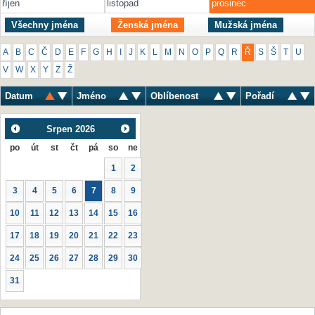
říjen
listopad
prosinec
Všechny jména
Ženská jména
Mužská jména
A
B
C
Č
D
E
F
G
H
I
J
K
L
M
N
O
P
Q
R
Ř
S
Š
T
U
V
W
X
Y
Z
Ž
Datum
Jméno
Oblíbenost
Pořadí
Srpen
2026
po
út
st
čt
pá
so
ne
1
2
3
4
5
6
7
8
9
10
11
12
13
14
15
16
17
18
19
20
21
22
23
24
25
26
27
28
29
30
31