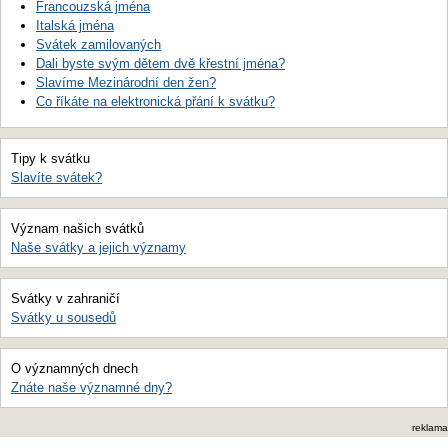
Francouzská jména
Italská jména
Svátek zamilovaných
Dali byste svým dětem dvě křestní jména?
Slavíme Mezinárodní den žen?
Co říkáte na elektronická přání k svátku?
Tipy k svátku
Slavíte svátek?
Význam našich svátků
Naše svátky a jejich významy
Svátky v zahraničí
Svátky u sousedů
O významných dnech
Znáte naše významné dny?
reklama