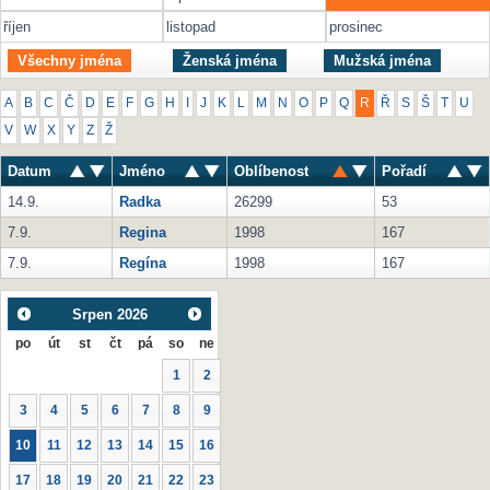
říjen
listopad
prosinec
Všechny jména
Ženská jména
Mužská jména
A
B
C
Č
D
E
F
G
H
I
J
K
L
M
N
O
P
Q
R
Ř
S
Š
T
U
V
W
X
Y
Z
Ž
Datum
Jméno
Oblíbenost
Pořadí
14.9.
Radka
26299
53
7.9.
Regina
1998
167
7.9.
Regína
1998
167
Srpen
2026
po
út
st
čt
pá
so
ne
1
2
3
4
5
6
7
8
9
10
11
12
13
14
15
16
17
18
19
20
21
22
23