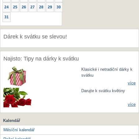
24
25
26
27
28
29
30
31
Dárek k svátku se slevou!
Najisto: Tipy na dárky k svátku
Klasické i netradiční dárky k
svátku
více
Darujte k svátku květiny
více
Kalendář
Měsíční kalendář