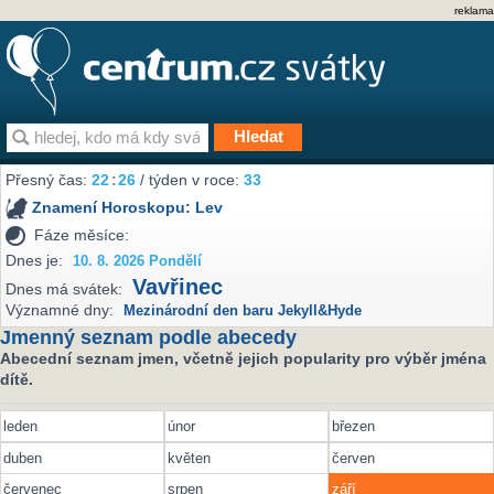
reklama
Přesný čas:
22
:
26
/ týden v roce:
33
Znamení Horoskopu:
Lev
Fáze měsíce:
Dnes je:
10. 8. 2026 Pondělí
Vavřinec
Dnes má svátek:
Významné dny:
Mezinárodní den baru Jekyll&Hyde
Jmenný seznam podle abecedy
Abecední seznam jmen, včetně jejich popularity pro výběr jména
dítě.
leden
únor
březen
duben
květen
červen
červenec
srpen
září