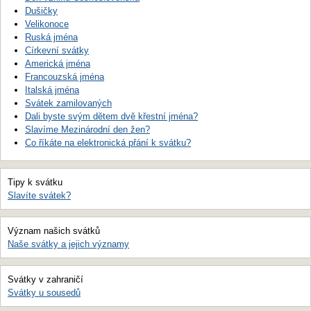
Dušičky
Velikonoce
Ruská jména
Církevní svátky
Americká jména
Francouzská jména
Italská jména
Svátek zamilovaných
Dali byste svým dětem dvě křestní jména?
Slavíme Mezinárodní den žen?
Co říkáte na elektronická přání k svátku?
Tipy k svátku
Slavíte svátek?
Význam našich svátků
Naše svátky a jejich významy
Svátky v zahraničí
Svátky u sousedů