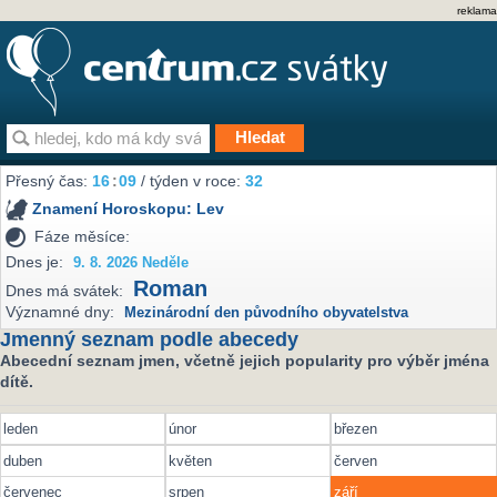
reklama
Přesný čas:
16
:
09
/ týden v roce:
32
Znamení Horoskopu:
Lev
Fáze měsíce:
Dnes je:
9. 8. 2026 Neděle
Roman
Dnes má svátek:
Významné dny:
Mezinárodní den původního obyvatelstva
Jmenný seznam podle abecedy
Abecední seznam jmen, včetně jejich popularity pro výběr jména
dítě.
leden
únor
březen
duben
květen
červen
červenec
srpen
září