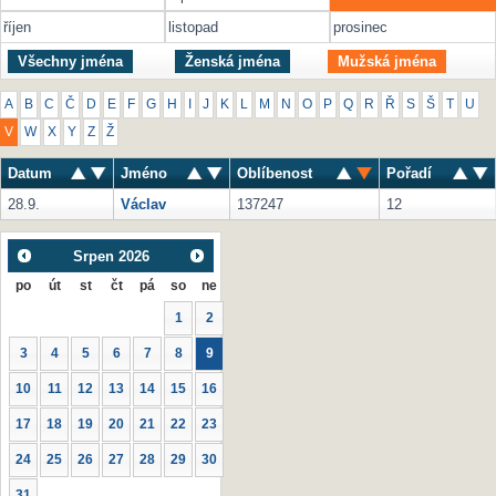
říjen
listopad
prosinec
Všechny jména
Ženská jména
Mužská jména
A
B
C
Č
D
E
F
G
H
I
J
K
L
M
N
O
P
Q
R
Ř
S
Š
T
U
V
W
X
Y
Z
Ž
Datum
Jméno
Oblíbenost
Pořadí
28.9.
Václav
137247
12
Srpen
2026
po
út
st
čt
pá
so
ne
1
2
3
4
5
6
7
8
9
10
11
12
13
14
15
16
17
18
19
20
21
22
23
24
25
26
27
28
29
30
31