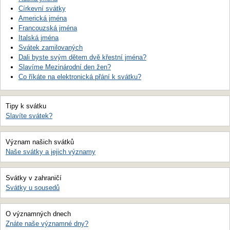
Církevní svátky
Americká jména
Francouzská jména
Italská jména
Svátek zamilovaných
Dali byste svým dětem dvě křestní jména?
Slavíme Mezinárodní den žen?
Co říkáte na elektronická přání k svátku?
Tipy k svátku
Slavíte svátek?
Význam našich svátků
Naše svátky a jejich významy
Svátky v zahraničí
Svátky u sousedů
O významných dnech
Znáte naše významné dny?