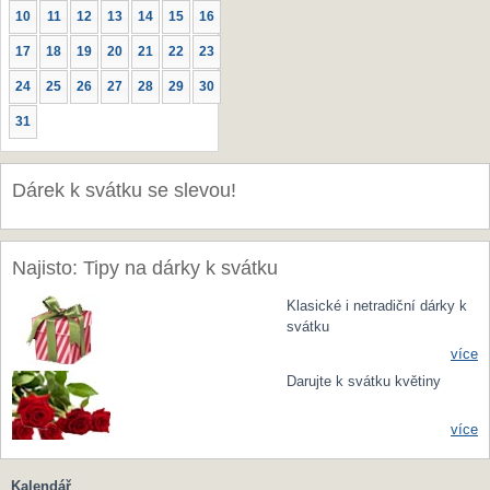
10
11
12
13
14
15
16
17
18
19
20
21
22
23
24
25
26
27
28
29
30
31
Dárek k svátku se slevou!
Najisto: Tipy na dárky k svátku
Klasické i netradiční dárky k
svátku
více
Darujte k svátku květiny
více
Kalendář