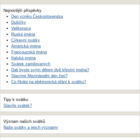
Nejnovější příspěvky
Den vzniku Československa
Dušičky
Velikonoce
Ruská jména
Církevní svátky
Americká jména
Francouzská jména
Italská jména
Svátek zamilovaných
Dali byste svým dětem dvě křestní jména?
Slavíme Mezinárodní den žen?
Co říkáte na elektronická přání k svátku?
Tipy k svátku
Slavíte svátek?
Význam našich svátků
Naše svátky a jejich významy