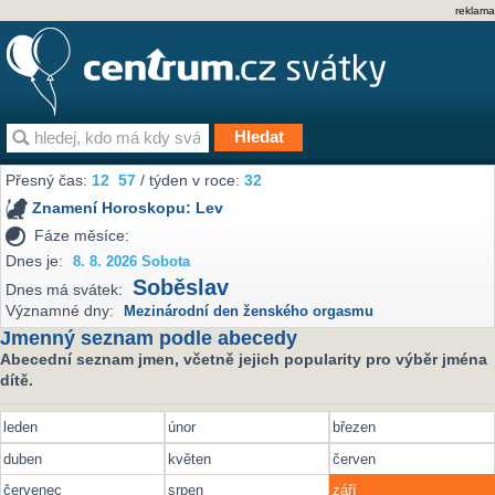
reklama
Přesný čas:
12
57
/ týden v roce:
32
Znamení Horoskopu:
Lev
Fáze měsíce:
Dnes je:
8. 8. 2026 Sobota
Soběslav
Dnes má svátek:
Významné dny:
Mezinárodní den ženského orgasmu
Jmenný seznam podle abecedy
Abecední seznam jmen, včetně jejich popularity pro výběr jména
dítě.
leden
únor
březen
duben
květen
červen
červenec
srpen
září