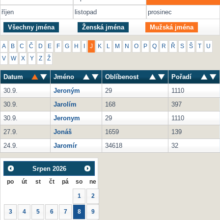
říjen
listopad
prosinec
Všechny jména
Ženská jména
Mužská jména
A
B
C
Č
D
E
F
G
H
I
J
K
L
M
N
O
P
Q
R
Ř
S
Š
T
U
V
W
X
Y
Z
Ž
Datum
Jméno
Oblíbenost
Pořadí
30.9.
Jeroným
29
1110
30.9.
Jarolím
168
397
30.9.
Jeronym
29
1110
27.9.
Jonáš
1659
139
24.9.
Jaromír
34618
32
Srpen
2026
po
út
st
čt
pá
so
ne
1
2
3
4
5
6
7
8
9