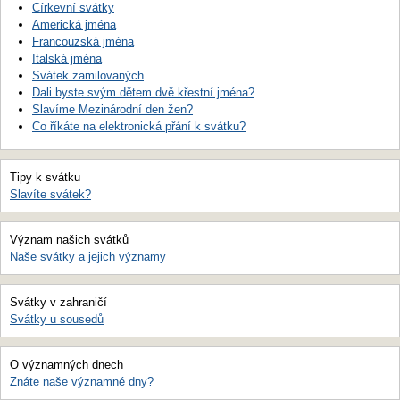
Církevní svátky
Americká jména
Francouzská jména
Italská jména
Svátek zamilovaných
Dali byste svým dětem dvě křestní jména?
Slavíme Mezinárodní den žen?
Co říkáte na elektronická přání k svátku?
Tipy k svátku
Slavíte svátek?
Význam našich svátků
Naše svátky a jejich významy
Svátky v zahraničí
Svátky u sousedů
O významných dnech
Znáte naše významné dny?