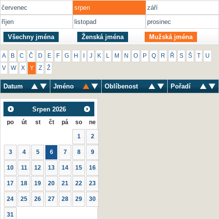
červenec
srpen
září
říjen
listopad
prosinec
Všechny jména
Ženská jména
Mužská jména
A
B
C
Č
D
E
F
G
H
I
J
K
L
M
N
O
P
Q
R
Ř
S
Š
T
U
V
W
X
Y
Z
Ž
Datum
Jméno
Oblíbenost
Pořadí
Srpen
2026
po
út
st
čt
pá
so
ne
1
2
3
4
5
6
7
8
9
10
11
12
13
14
15
16
17
18
19
20
21
22
23
24
25
26
27
28
29
30
31