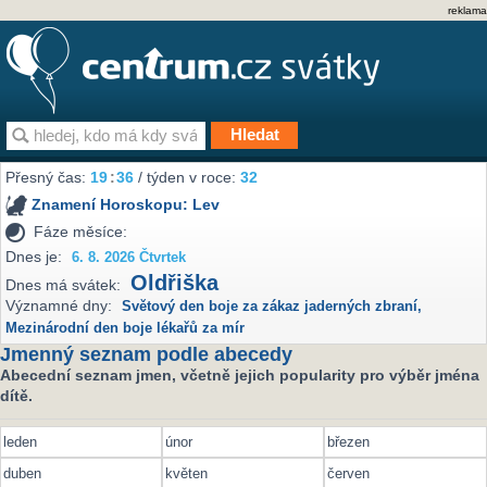
reklama
Přesný čas:
19
:
36
/ týden v roce:
32
Znamení Horoskopu:
Lev
Fáze měsíce:
Dnes je:
6. 8. 2026 Čtvrtek
Oldřiška
Dnes má svátek:
Významné dny:
Světový den boje za zákaz jaderných zbraní
,
Mezinárodní den boje lékařů za mír
Jmenný seznam podle abecedy
Abecední seznam jmen, včetně jejich popularity pro výběr jména
dítě.
leden
únor
březen
duben
květen
červen