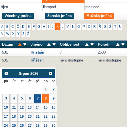
říjen
listopad
prosinec
Všechny jména
Ženská jména
Mužská jména
A
B
C
Č
D
E
F
G
H
I
J
K
L
M
N
O
P
Q
R
Ř
S
Š
T
U
V
W
X
Y
Z
Ž
Datum
Jméno
Oblíbenost
Pořadí
5.8.
Kristián
7
2630
5.8.
Křišťan
není dostupné
není dostupné
Srpen
2026
po
út
st
čt
pá
so
ne
1
2
3
4
5
6
7
8
9
10
11
12
13
14
15
16
17
18
19
20
21
22
23
24
25
26
27
28
29
30