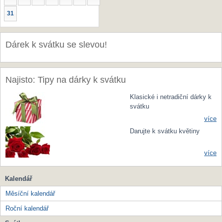
31
Dárek k svátku se slevou!
Najisto: Tipy na dárky k svátku
Klasické i netradiční dárky k
svátku
více
Darujte k svátku květiny
více
Kalendář
Měsíční kalendář
Roční kalendář