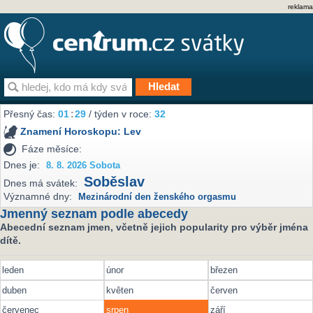
reklama
Přesný čas:
01
:
29
/ týden v roce:
32
Znamení Horoskopu:
Lev
Fáze měsíce:
Dnes je:
8. 8. 2026 Sobota
Soběslav
Dnes má svátek:
Významné dny:
Mezinárodní den ženského orgasmu
Jmenný seznam podle abecedy
Abecední seznam jmen, včetně jejich popularity pro výběr jména
dítě.
leden
únor
březen
duben
květen
červen
červenec
srpen
září