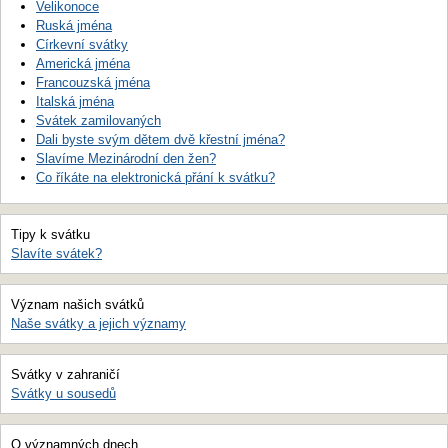
Velikonoce
Ruská jména
Církevní svátky
Americká jména
Francouzská jména
Italská jména
Svátek zamilovaných
Dali byste svým dětem dvě křestní jména?
Slavíme Mezinárodní den žen?
Co říkáte na elektronická přání k svátku?
Tipy k svátku
Slavíte svátek?
Význam našich svátků
Naše svátky a jejich významy
Svátky v zahraničí
Svátky u sousedů
O významných dnech