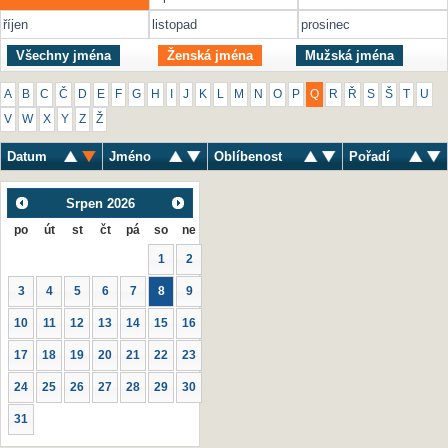
říjen
listopad
prosinec
Všechny jména
Ženská jména
Mužská jména
A
B
C
Č
D
E
F
G
H
I
J
K
L
M
N
O
P
Q
R
Ř
S
Š
T
U
V
W
X
Y
Z
Ž
Datum
Jméno
Oblíbenost
Pořadí
Srpen
2026
po
út
st
čt
pá
so
ne
1
2
3
4
5
6
7
8
9
10
11
12
13
14
15
16
17
18
19
20
21
22
23
24
25
26
27
28
29
30
31