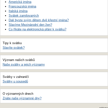
Americká jména
Francouzská jména
Italská jména
Svátek zamilovaných
Dali byste svým dětem dvě křestní jména?
Slavíme Mezinárodní den žen?
Co říkáte na elektronická přání k svátku?
Tipy k svátku
Slavíte svátek?
Význam našich svátků
Naše svátky a jejich významy
Svátky v zahraničí
Svátky u sousedů
O významných dnech
Znáte naše významné dny?
reklama