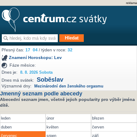
reklama
Přesný čas:
17
04
/ týden v roce:
32
Znamení Horoskopu:
Lev
Fáze měsíce:
Dnes je:
8. 8. 2026 Sobota
Soběslav
Dnes má svátek:
Významné dny:
Mezinárodní den ženského orgasmu
Jmenný seznam podle abecedy
Abecední seznam jmen, včetně jejich popularity pro výběr jména
dítě.
leden
únor
březen
duben
květen
červen
červenec
srpen
září