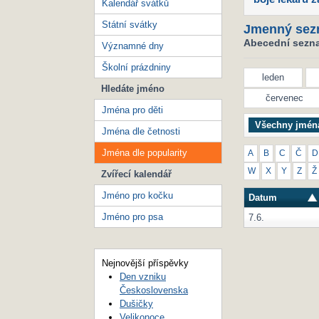
Kalendář svátků
Státní svátky
Jmenný sez
Abecední seznam
Významné dny
Školní prázdniny
leden
Hledáte jméno
červenec
Jména pro děti
Všechny jmén
Jména dle četnosti
Jména dle popularity
A
B
C
Č
D
W
X
Y
Z
Ž
Zvířecí kalendář
Jméno pro kočku
Datum
Jméno pro psa
7.6.
Nejnovější příspěvky
Den vzniku
Československa
Dušičky
Velikonoce