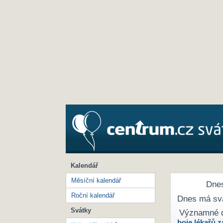
Kalendář
Měsíční kalendář
Dnes
Roční kalendář
Dnes má sv
Svátky
Významné 
boje lékařů z