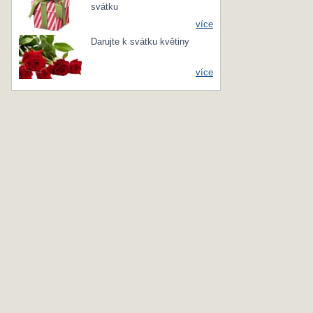
svátku
více
Darujte k svátku květiny
více