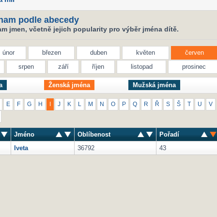
nam podle abecedy
 jmen, včetně jejich popularity pro výběr jména dítě.
únor
březen
duben
květen
červen
srpen
září
říjen
listopad
prosinec
a
Ženská jména
Mužská jména
E
F
G
H
I
J
K
L
M
N
O
P
Q
R
Ř
S
Š
T
U
V
Jméno
Oblíbenost
Pořadí
Iveta
36792
43