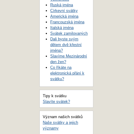
Ruská jména
Církevní svátky
Americká jména
Francouzská jména
Italská jména
Svátek zamilovaných
Dali byste svým
dětem dvě křestní
jména?
Slavíme Mezinárodní
den žen?
Co říkáte na
elektronická přání k
svátku?
Tipy k svátku
Slavíte svátek?
Význam našich svátků
Naše svátky a jejich
významy