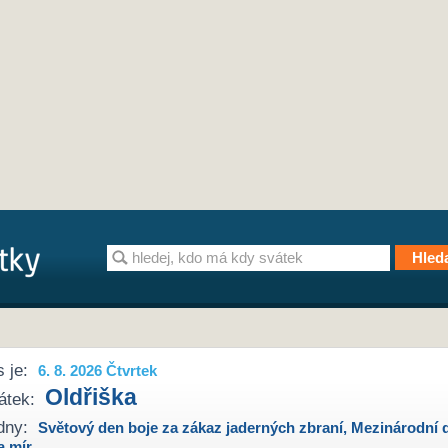
 je:
6. 8. 2026 Čtvrtek
Oldřiška
átek:
dny:
Světový den boje za zákaz jaderných zbraní
,
Mezinárodní 
a mír