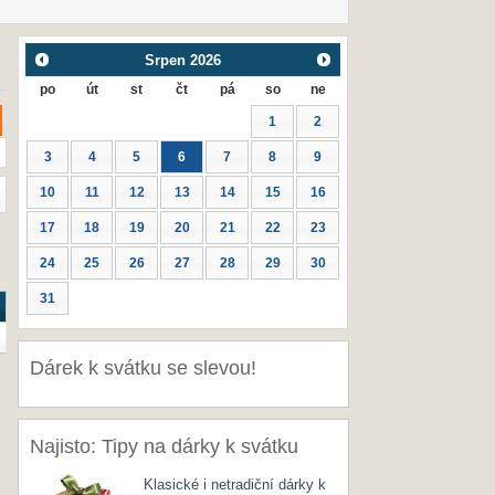
Srpen
2026
po
út
st
čt
pá
so
ne
1
2
3
4
5
6
7
8
9
10
11
12
13
14
15
16
17
18
19
20
21
22
23
24
25
26
27
28
29
30
31
Dárek k svátku se slevou!
Najisto: Tipy na dárky k svátku
Klasické i netradiční dárky k