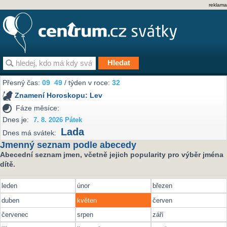
reklama
Přesný čas:
09
49
/ týden v roce:
32
Znamení Horoskopu:
Lev
Fáze měsíce:
Dnes je:
7. 8. 2026 Pátek
Lada
Dnes má svátek:
Jmenný seznam podle abecedy
Abecední seznam jmen, včetně jejich popularity pro výběr jména
dítě.
leden
únor
březen
duben
květen
červen
červenec
srpen
září