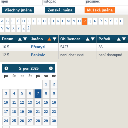
říjen
listopad
prosinec
Všechny jména
Ženská jména
Mužská jména
A
B
C
Č
D
E
F
G
H
I
J
K
L
M
N
O
P
Q
R
Ř
S
Š
T
U
V
W
X
Y
Z
Ž
Datum
Jméno
Oblíbenost
Pořadí
16.5.
Přemysl
5427
86
12.5.
Pankrác
není dostupné
není dostupné
Srpen
2026
po
út
st
čt
pá
so
ne
1
2
3
4
5
6
7
8
9
10
11
12
13
14
15
16
17
18
19
20
21
22
23
24
25
26
27
28
29
30