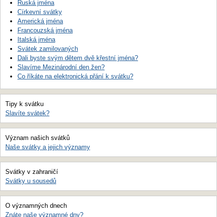
Ruská jména
Církevní svátky
Americká jména
Francouzská jména
Italská jména
Svátek zamilovaných
Dali byste svým dětem dvě křestní jména?
Slavíme Mezinárodní den žen?
Co říkáte na elektronická přání k svátku?
Tipy k svátku
Slavíte svátek?
Význam našich svátků
Naše svátky a jejich významy
Svátky v zahraničí
Svátky u sousedů
O významných dnech
Znáte naše významné dny?