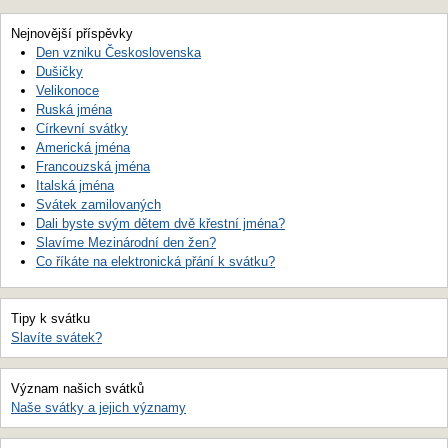
Nejnovější příspěvky
Den vzniku Československa
Dušičky
Velikonoce
Ruská jména
Církevní svátky
Americká jména
Francouzská jména
Italská jména
Svátek zamilovaných
Dali byste svým dětem dvě křestní jména?
Slavíme Mezinárodní den žen?
Co říkáte na elektronická přání k svátku?
Tipy k svátku
Slavíte svátek?
Význam našich svátků
Naše svátky a jejich významy