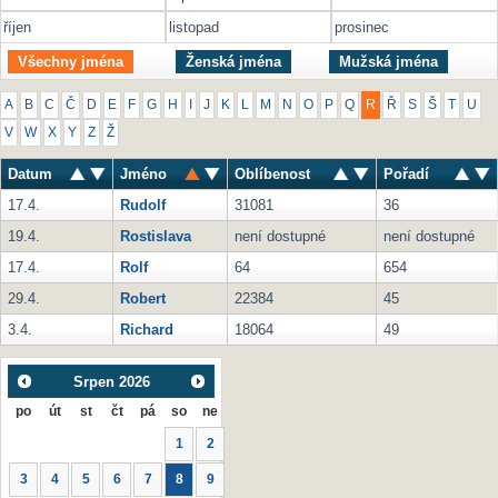
říjen
listopad
prosinec
Všechny jména
Ženská jména
Mužská jména
A
B
C
Č
D
E
F
G
H
I
J
K
L
M
N
O
P
Q
R
Ř
S
Š
T
U
V
W
X
Y
Z
Ž
Datum
Jméno
Oblíbenost
Pořadí
17.4.
Rudolf
31081
36
19.4.
Rostislava
není dostupné
není dostupné
17.4.
Rolf
64
654
29.4.
Robert
22384
45
3.4.
Richard
18064
49
Srpen
2026
po
út
st
čt
pá
so
ne
1
2
3
4
5
6
7
8
9