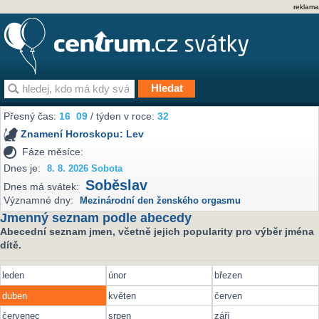
reklama
Přesný čas:
16
09
/ týden v roce:
32
Znamení Horoskopu:
Lev
Fáze měsíce:
Dnes je:
8. 8. 2026 Sobota
Soběslav
Dnes má svátek:
Významné dny:
Mezinárodní den ženského orgasmu
Jmenný seznam podle abecedy
Abecední seznam jmen, včetně jejich popularity pro výběr jména
dítě.
leden
únor
březen
duben
květen
červen
červenec
srpen
září