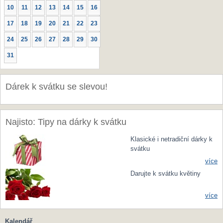
10
11
12
13
14
15
16
17
18
19
20
21
22
23
24
25
26
27
28
29
30
31
Dárek k svátku se slevou!
Najisto: Tipy na dárky k svátku
Klasické i netradiční dárky k
svátku
více
Darujte k svátku květiny
více
Kalendář