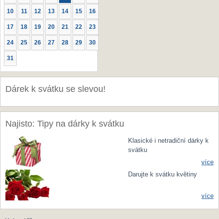
10
11
12
13
14
15
16
17
18
19
20
21
22
23
24
25
26
27
28
29
30
31
Dárek k svátku se slevou!
Najisto: Tipy na dárky k svátku
Klasické i netradiční dárky k
svátku
více
Darujte k svátku květiny
více