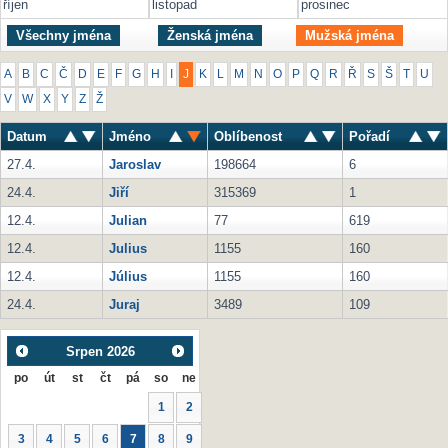
říjen
listopad
prosinec
Všechny jména
Ženská jména
Mužská jména
A
B
C
Č
D
E
F
G
H
I
J
K
L
M
N
O
P
Q
R
Ř
S
Š
T
U
V
W
X
Y
Z
Ž
Datum
Jméno
Oblíbenost
Pořadí
27.4.
Jaroslav
198664
6
24.4.
Jiří
315369
1
12.4.
Julian
77
619
12.4.
Julius
1155
160
12.4.
Július
1155
160
24.4.
Juraj
3489
109
Srpen
2026
po
út
st
čt
pá
so
ne
1
2
3
4
5
6
7
8
9