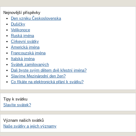
Nejnovější příspěvky
Den vzniku Československa
Dušičky
Velikonoce
Ruská jména
Církevní svátky
Americká jména
Francouzská jména
Italská jména
Svátek zamilovaných
Dali byste svým dětem dvě křestní jména?
Slavíme Mezinárodní den žen?
Co říkáte na elektronická přání k svátku?
Tipy k svátku
Slavíte svátek?
Význam našich svátků
Naše svátky a jejich významy