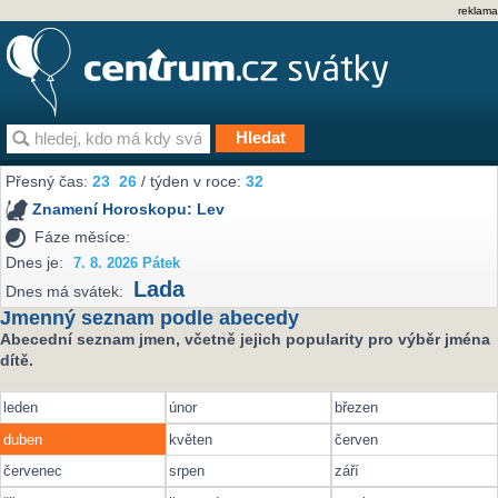
reklama
Přesný čas:
23
26
/ týden v roce:
32
Znamení Horoskopu:
Lev
Fáze měsíce:
Dnes je:
7. 8. 2026 Pátek
Lada
Dnes má svátek:
Jmenný seznam podle abecedy
Abecední seznam jmen, včetně jejich popularity pro výběr jména
dítě.
leden
únor
březen
duben
květen
červen
červenec
srpen
září