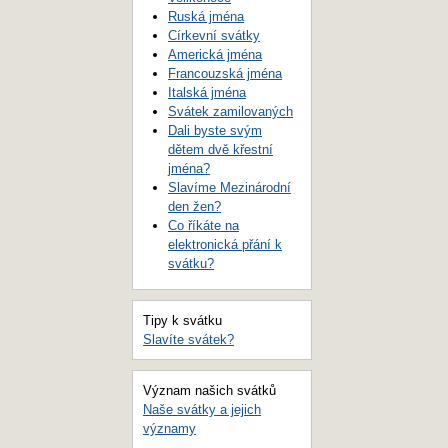
Ruská jména
Církevní svátky
Americká jména
Francouzská jména
Italská jména
Svátek zamilovaných
Dali byste svým
dětem dvě křestní
jména?
Slavíme Mezinárodní
den žen?
Co říkáte na
elektronická přání k
svátku?
Tipy k svátku
Slavíte svátek?
Význam našich svátků
Naše svátky a jejich
významy