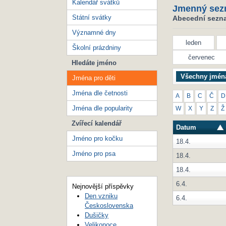
Kalendář svátků
Jmenný sez
Státní svátky
Abecední seznam
Významné dny
leden
Školní prázdniny
červenec
Hledáte jméno
Všechny jmén
Jména pro děti
Jména dle četnosti
A
B
C
Č
D
Jména dle popularity
W
X
Y
Z
Ž
Zvířecí kalendář
Datum
Jméno pro kočku
18.4.
Jméno pro psa
18.4.
18.4.
6.4.
Nejnovější příspěvky
Den vzniku
6.4.
Československa
Dušičky
Velikonoce