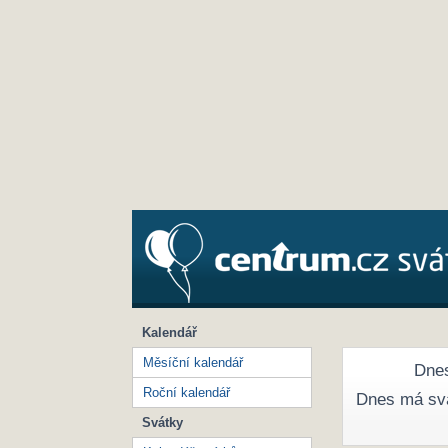
Kalendář
Měsíční kalendář
Dnes
Roční kalendář
Dnes má sv
Svátky