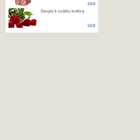
více
Darujte k svátku květiny
více