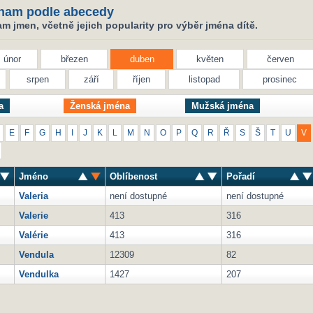
nam podle abecedy
 jmen, včetně jejich popularity pro výběr jména dítě.
únor
březen
duben
květen
červen
srpen
září
říjen
listopad
prosinec
a
Ženská jména
Mužská jména
E
F
G
H
I
J
K
L
M
N
O
P
Q
R
Ř
S
Š
T
U
V
Jméno
Oblíbenost
Pořadí
Valeria
není dostupné
není dostupné
Valerie
413
316
Valérie
413
316
Vendula
12309
82
Vendulka
1427
207