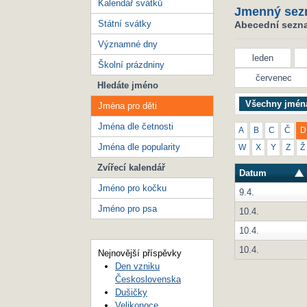
Kalendář svátků
Jmenný sez
Státní svátky
Abecední seznam
Významné dny
leden
Školní prázdniny
červenec
Hledáte jméno
Všechny jmén
Jména pro děti
Jména dle četnosti
A
B
C
Č
D
Jména dle popularity
W
X
Y
Z
Ž
Zvířecí kalendář
Datum
Jméno pro kočku
9.4.
Jméno pro psa
10.4.
10.4.
10.4.
Nejnovější příspěvky
Den vzniku
Československa
Dušičky
Velikonoce