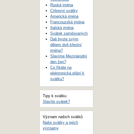
Ruská jména
Církevní svátky
Americká jména
Francouzská jména
Italská jména
Svátek zamilovaných
Dali byste svým
dětem dvě křestní
jména?
Slavíme Mezinárodní
den žen?
Co říkáte na
elektronická přání k
svátku?
Tipy k svátku
Slavíte svátek?
Význam našich svátků
Naše svátky a jejich
významy