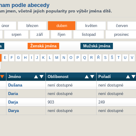
nam podle abecedy
 jmen, včetně jejich popularity pro výběr jména dítě.
únor
březen
duben
květen
červen
srpen
září
říjen
listopad
prosinec
a
Ženská jména
Mužská jména
E
F
G
H
I
J
K
L
M
N
O
P
Q
R
Ř
S
Š
T
U
V
Jméno
Oblíbenost
Pořadí
Dušana
není dostupné
není dostupné
Daria
není dostupné
není dostupné
Darja
903
249
Darya
není dostupné
není dostupné