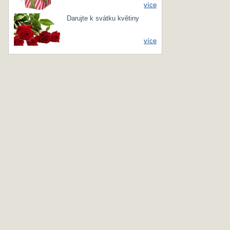
více
Darujte k svátku květiny
více