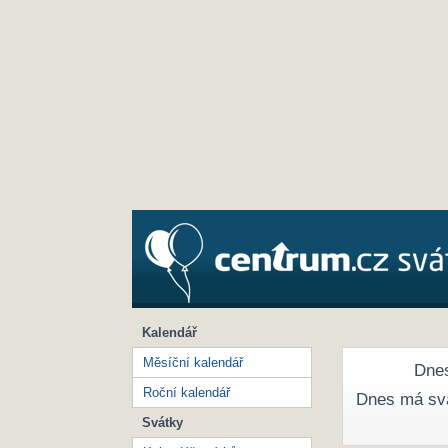
Kalendář
Měsíční kalendář
Dnes
Roční kalendář
Dnes má sv
Svátky