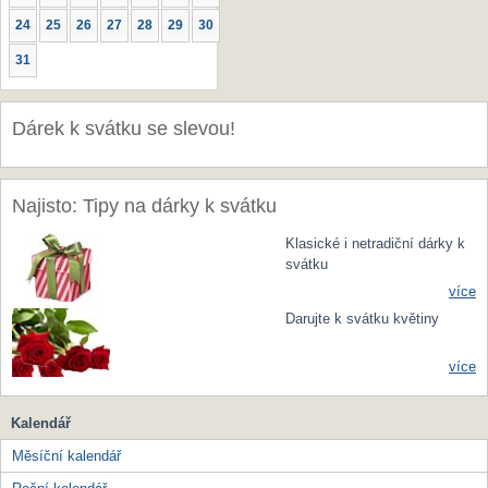
24
25
26
27
28
29
30
31
Dárek k svátku se slevou!
Najisto: Tipy na dárky k svátku
Klasické i netradiční dárky k
svátku
více
Darujte k svátku květiny
více
Kalendář
Měsíční kalendář