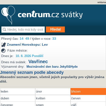
reklama
Přesný čas:
14
49
/ týden v roce:
33
Znamení Horoskopu:
Lev
Fáze měsíce:
Dnes je:
10. 8. 2026 Pondělí
Vavřinec
Dnes má svátek:
Významné dny:
Mezinárodní den baru Jekyll&Hyde
Jmenný seznam podle abecedy
Abecední seznam jmen, včetně jejich popularity pro výběr jména
dítě.
leden
únor
březen
duben
květen
červen
červenec
srpen
září