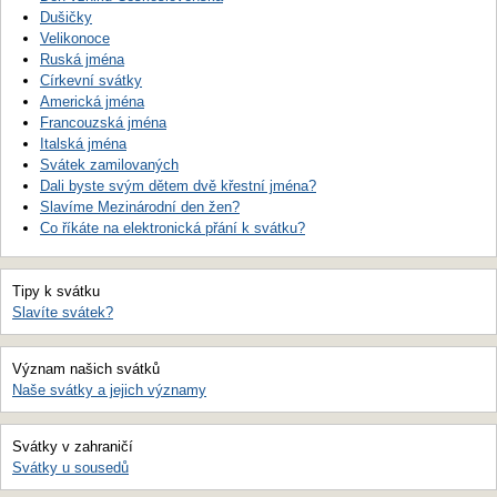
Dušičky
Velikonoce
Ruská jména
Církevní svátky
Americká jména
Francouzská jména
Italská jména
Svátek zamilovaných
Dali byste svým dětem dvě křestní jména?
Slavíme Mezinárodní den žen?
Co říkáte na elektronická přání k svátku?
Tipy k svátku
Slavíte svátek?
Význam našich svátků
Naše svátky a jejich významy
Svátky v zahraničí
Svátky u sousedů