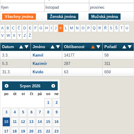
říjen
listopad
prosinec
Všechny jména
Ženská jména
Mužská jména
A
B
C
Č
D
E
F
G
H
I
J
K
L
M
N
O
P
Q
R
Ř
S
Š
T
U
V
W
X
Y
Z
Ž
Datum
Jméno
Oblíbenost
Pořadí
3.3.
Kamil
14177
58
5.3.
Kazimír
287
311
31.3.
Kvido
63
659
Srpen
2026
po
út
st
čt
pá
so
ne
1
2
3
4
5
6
7
8
9
10
11
12
13
14
15
16
17
18
19
20
21
22
23