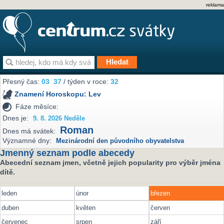
reklama
Přesný čas:
03
37
/ týden v roce:
32
Znamení Horoskopu:
Lev
Fáze měsíce:
Dnes je:
9. 8. 2026 Neděle
Roman
Dnes má svátek:
Významné dny:
Mezinárodní den původního obyvatelstva
Jmenný seznam podle abecedy
Abecední seznam jmen, včetně jejich popularity pro výběr jména
dítě.
leden
únor
březen
duben
květen
červen
červenec
srpen
září