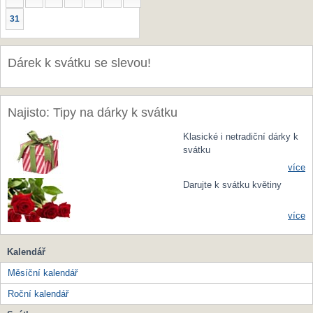
31
Dárek k svátku se slevou!
Najisto: Tipy na dárky k svátku
Klasické i netradiční dárky k
svátku
více
Darujte k svátku květiny
více
Kalendář
Měsíční kalendář
Roční kalendář