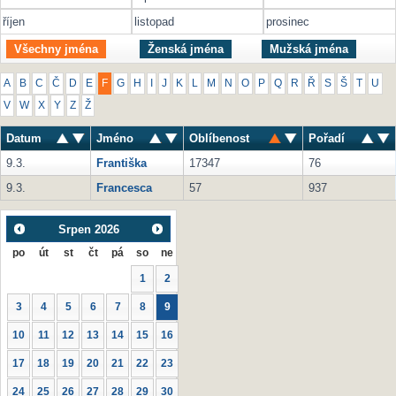
říjen
listopad
prosinec
Všechny jména
Ženská jména
Mužská jména
A
B
C
Č
D
E
F
G
H
I
J
K
L
M
N
O
P
Q
R
Ř
S
Š
T
U
V
W
X
Y
Z
Ž
Datum
Jméno
Oblíbenost
Pořadí
9.3.
Františka
17347
76
9.3.
Francesca
57
937
Srpen
2026
po
út
st
čt
pá
so
ne
1
2
3
4
5
6
7
8
9
10
11
12
13
14
15
16
17
18
19
20
21
22
23
24
25
26
27
28
29
30