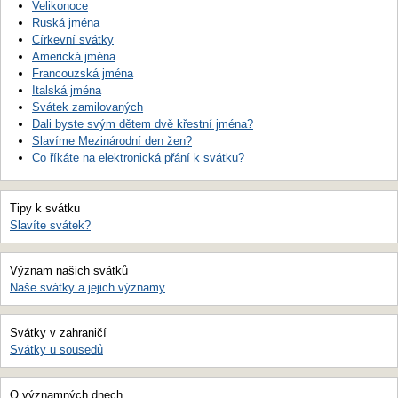
Velikonoce
Ruská jména
Církevní svátky
Americká jména
Francouzská jména
Italská jména
Svátek zamilovaných
Dali byste svým dětem dvě křestní jména?
Slavíme Mezinárodní den žen?
Co říkáte na elektronická přání k svátku?
Tipy k svátku
Slavíte svátek?
Význam našich svátků
Naše svátky a jejich významy
Svátky v zahraničí
Svátky u sousedů
O významných dnech