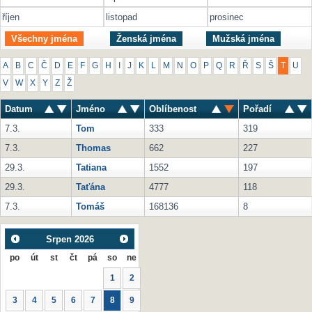
říjen
listopad
prosinec
Všechny jména
Ženská jména
Mužská jména
A
B
C
Č
D
E
F
G
H
I
J
K
L
M
N
O
P
Q
R
Ř
S
Š
T
U
V
W
X
Y
Z
Ž
Datum
Jméno
Oblíbenost
Pořadí
7.3.
Tom
333
319
7.3.
Thomas
662
227
29.3.
Tatiana
1552
197
29.3.
Taťána
4777
118
7.3.
Tomáš
168136
8
Srpen
2026
po
út
st
čt
pá
so
ne
1
2
3
4
5
6
7
8
9