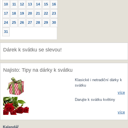
10
11
12
13
14
15
16
17
18
19
20
21
22
23
24
25
26
27
28
29
30
31
Dárek k svátku se slevou!
Najisto: Tipy na dárky k svátku
Klasické i netradiční dárky k
svátku
více
Darujte k svátku květiny
více
Kalendář