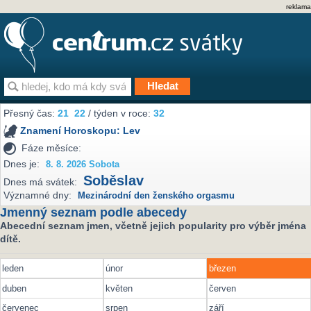
reklama
Přesný čas:
21
22
/ týden v roce:
32
Znamení Horoskopu:
Lev
Fáze měsíce:
Dnes je:
8. 8. 2026 Sobota
Soběslav
Dnes má svátek:
Významné dny:
Mezinárodní den ženského orgasmu
Jmenný seznam podle abecedy
Abecední seznam jmen, včetně jejich popularity pro výběr jména
dítě.
leden
únor
březen
duben
květen
červen
červenec
srpen
září