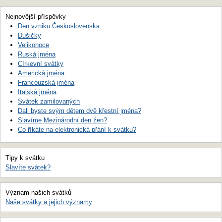
Nejnovější příspěvky
Den vzniku Československa
Dušičky
Velikonoce
Ruská jména
Církevní svátky
Americká jména
Francouzská jména
Italská jména
Svátek zamilovaných
Dali byste svým dětem dvě křestní jména?
Slavíme Mezinárodní den žen?
Co říkáte na elektronická přání k svátku?
Tipy k svátku
Slavíte svátek?
Význam našich svátků
Naše svátky a jejich významy