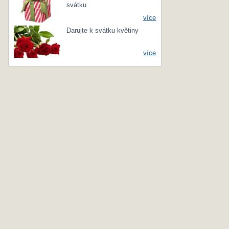
svátku
více
Darujte k svátku květiny
více