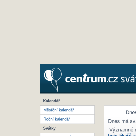
Kalendář
Měsíční kalendář
Dnes
Roční kalendář
Dnes má sv
Svátky
Významné 
boje lékařů z