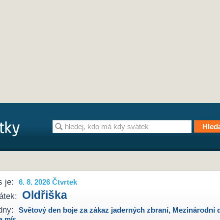
 je:
6. 8. 2026 Čtvrtek
Oldřiška
átek:
dny:
Světový den boje za zákaz jaderných zbraní
,
Mezinárodní 
a mír