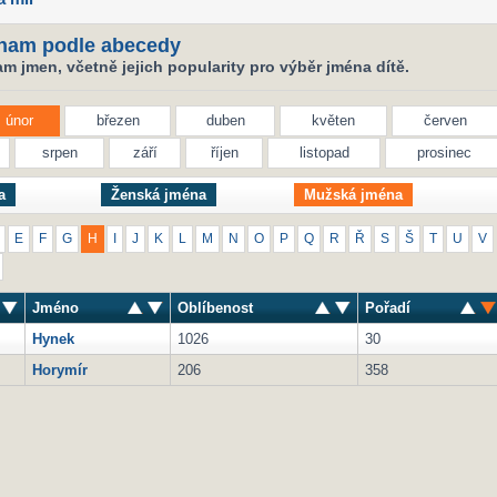
nam podle abecedy
 jmen, včetně jejich popularity pro výběr jména dítě.
únor
březen
duben
květen
červen
srpen
září
říjen
listopad
prosinec
a
Ženská jména
Mužská jména
E
F
G
H
I
J
K
L
M
N
O
P
Q
R
Ř
S
Š
T
U
V
Jméno
Oblíbenost
Pořadí
Hynek
1026
30
Horymír
206
358