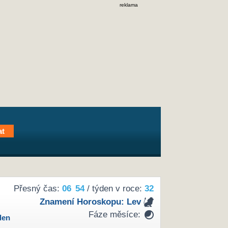
reklama
Přesný čas:
06
:
54
/ týden v roce:
32
Znamení Horoskopu:
Lev
Fáze měsíce:
den