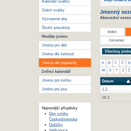
Kalendář svátků
Státní svátky
Jmenný sez
Abecední seznam
Významné dny
Školní prázdniny
leden
Hledáte jméno
červenec
Jména pro děti
Všechny jmén
Jména dle četnosti
Jména dle popularity
A
B
C
Č
D
W
X
Y
Z
Ž
Zvířecí kalendář
Jméno pro kočku
Datum
Jméno pro psa
1.2.
29.2.
Nejnovější příspěvky
Den vzniku
Československa
Dušičky
Velikonoce