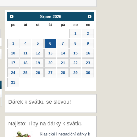
Srpen
2026
po
út
st
čt
pá
so
ne
1
2
3
4
5
6
7
8
9
10
11
12
13
14
15
16
17
18
19
20
21
22
23
24
25
26
27
28
29
30
31
Dárek k svátku se slevou!
Najisto: Tipy na dárky k svátku
Klasické i netradiční dárky k