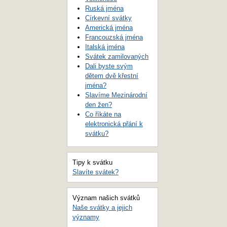
Ruská jména
Církevní svátky
Americká jména
Francouzská jména
Italská jména
Svátek zamilovaných
Dali byste svým
dětem dvě křestní
jména?
Slavíme Mezinárodní
den žen?
Co říkáte na
elektronická přání k
svátku?
Tipy k svátku
Slavíte svátek?
Význam našich svátků
Naše svátky a jejich
významy