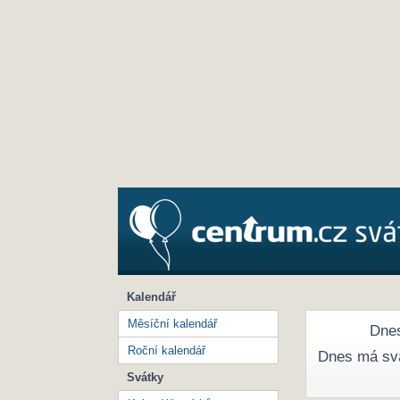
Kalendář
Měsíční kalendář
Dnes
Roční kalendář
Dnes má sv
Svátky