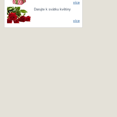
více
Darujte k svátku květiny
více