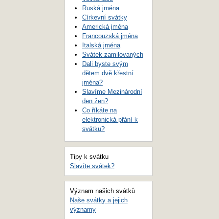
Ruská jména
Církevní svátky
Americká jména
Francouzská jména
Italská jména
Svátek zamilovaných
Dali byste svým
dětem dvě křestní
jména?
Slavíme Mezinárodní
den žen?
Co říkáte na
elektronická přání k
svátku?
Tipy k svátku
Slavíte svátek?
Význam našich svátků
Naše svátky a jejich
významy