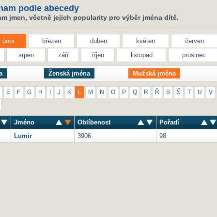
nam podle abecedy
 jmen, včetně jejich popularity pro výběr jména dítě.
únor
březen
duben
květen
červen
srpen
září
říjen
listopad
prosinec
a
Ženská jména
Mužská jména
E
F
G
H
I
J
K
L
M
N
O
P
Q
R
Ř
S
Š
T
U
V
Jméno
Oblíbenost
Pořadí
Lumír
3906
98