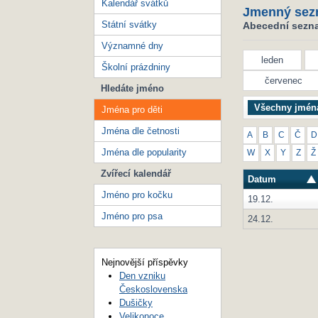
Kalendář svátků
Jmenný sez
Státní svátky
Abecední seznam
Významné dny
leden
Školní prázdniny
červenec
Hledáte jméno
Všechny jmén
Jména pro děti
Jména dle četnosti
A
B
C
Č
D
Jména dle popularity
W
X
Y
Z
Ž
Zvířecí kalendář
Datum
Jméno pro kočku
19.12.
Jméno pro psa
24.12.
Nejnovější příspěvky
Den vzniku
Československa
Dušičky
Velikonoce