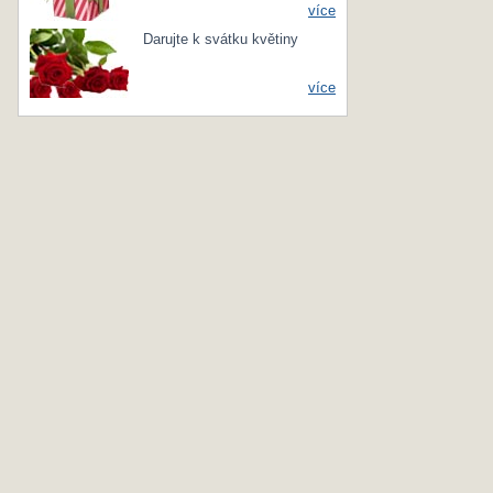
více
Darujte k svátku květiny
více