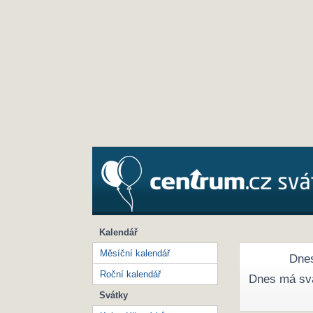
Kalendář
Měsíční kalendář
Dnes
Roční kalendář
Dnes má sv
Svátky