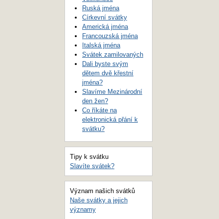
Ruská jména
Církevní svátky
Americká jména
Francouzská jména
Italská jména
Svátek zamilovaných
Dali byste svým
dětem dvě křestní
jména?
Slavíme Mezinárodní
den žen?
Co říkáte na
elektronická přání k
svátku?
Tipy k svátku
Slavíte svátek?
Význam našich svátků
Naše svátky a jejich
významy