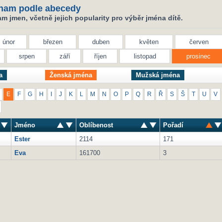
nam podle abecedy
 jmen, včetně jejich popularity pro výběr jména dítě.
únor
březen
duben
květen
červen
srpen
září
říjen
listopad
prosinec
a
Ženská jména
Mužská jména
E
F
G
H
I
J
K
L
M
N
O
P
Q
R
Ř
S
Š
T
U
V
Jméno
Oblíbenost
Pořadí
Ester
2114
171
Eva
161700
3