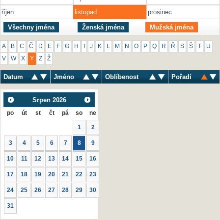
říjen
listopad
prosinec
Všechny jména
Ženská jména
Mužská jména
A
B
C
Č
D
E
F
G
H
I
J
K
L
M
N
O
P
Q
R
Ř
S
Š
T
U
V
W
X
Y
Z
Ž
Datum
Jméno
Oblíbenost
Pořadí
Srpen
2026
po
út
st
čt
pá
so
ne
1
2
3
4
5
6
7
8
9
10
11
12
13
14
15
16
17
18
19
20
21
22
23
24
25
26
27
28
29
30
31