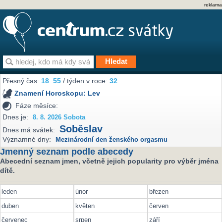
reklama
Přesný čas:
18
55
/ týden v roce:
32
Znamení Horoskopu:
Lev
Fáze měsíce:
Dnes je:
8. 8. 2026 Sobota
Soběslav
Dnes má svátek:
Významné dny:
Mezinárodní den ženského orgasmu
Jmenný seznam podle abecedy
Abecední seznam jmen, včetně jejich popularity pro výběr jména
dítě.
leden
únor
březen
duben
květen
červen
červenec
srpen
září