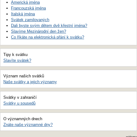
Americká jména
Francouzská jména
Italská jména
Svátek zamilovaných
Dali byste svým dětem dvě křestní jména?
Slavíme Mezinárodní den žen?
Co říkáte na elektronická přání k svátku?
Tipy k svátku
Slavíte svátek?
Význam našich svátků
Naše svátky a jejich významy
Svátky v zahraničí
Svátky u sousedů
O významných dnech
Znáte naše významné dny?
reklama