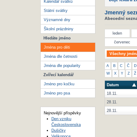
Kalendář svátků
Státní svátky
Jmenný sez
Abecední seznam
Významné dny
Školní prázdniny
leden
Hledáte jméno
červenec
Jména pro děti
Všechny jmén
Jména dle četnosti
Jména dle popularity
A
B
C
Č
D
W
X
Y
Z
Ž
Zvířecí kalendář
Jméno pro kočku
Datum
Jméno pro psa
18.11.
28.11.
28.11.
Nejnovější příspěvky
Den vzniku
Československa
Dušičky
Velikonoce