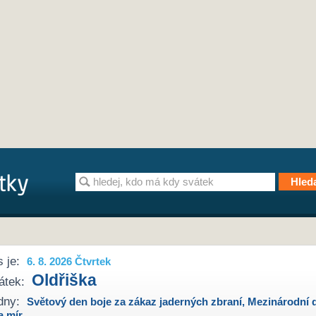
 je:
6. 8. 2026 Čtvrtek
Oldřiška
átek:
dny:
Světový den boje za zákaz jaderných zbraní
,
Mezinárodní 
a mír