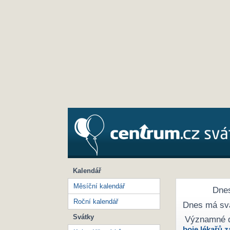
Kalendář
Měsíční kalendář
Dnes
Roční kalendář
Dnes má sv
Svátky
Významné 
boje lékařů z