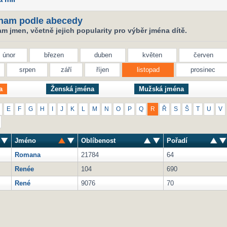
nam podle abecedy
 jmen, včetně jejich popularity pro výběr jména dítě.
únor
březen
duben
květen
červen
srpen
září
říjen
listopad
prosinec
a
Ženská jména
Mužská jména
E
F
G
H
I
J
K
L
M
N
O
P
Q
R
Ř
S
Š
T
U
V
Jméno
Oblíbenost
Pořadí
Romana
21784
64
Renée
104
690
René
9076
70