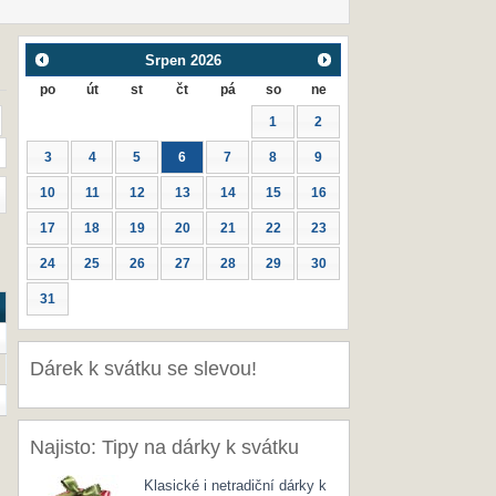
Srpen
2026
po
út
st
čt
pá
so
ne
1
2
3
4
5
6
7
8
9
10
11
12
13
14
15
16
17
18
19
20
21
22
23
24
25
26
27
28
29
30
31
Dárek k svátku se slevou!
Najisto: Tipy na dárky k svátku
Klasické i netradiční dárky k