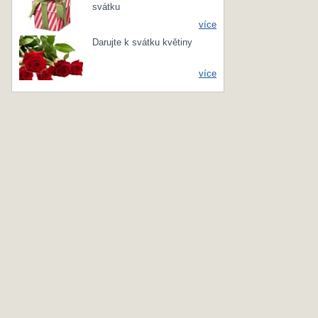
svátku
více
Darujte k svátku květiny
více