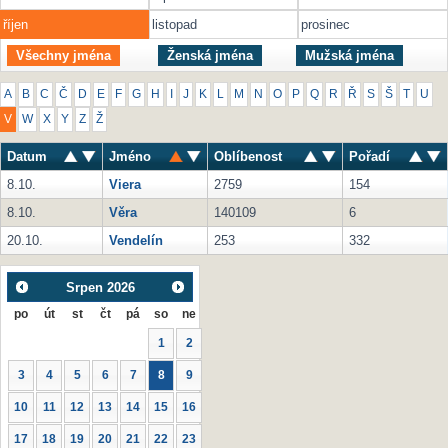
říjen
listopad
prosinec
Všechny jména
Ženská jména
Mužská jména
A
B
C
Č
D
E
F
G
H
I
J
K
L
M
N
O
P
Q
R
Ř
S
Š
T
U
V
W
X
Y
Z
Ž
Datum
Jméno
Oblíbenost
Pořadí
8.10.
Viera
2759
154
8.10.
Věra
140109
6
20.10.
Vendelín
253
332
Srpen
2026
po
út
st
čt
pá
so
ne
1
2
3
4
5
6
7
8
9
10
11
12
13
14
15
16
17
18
19
20
21
22
23