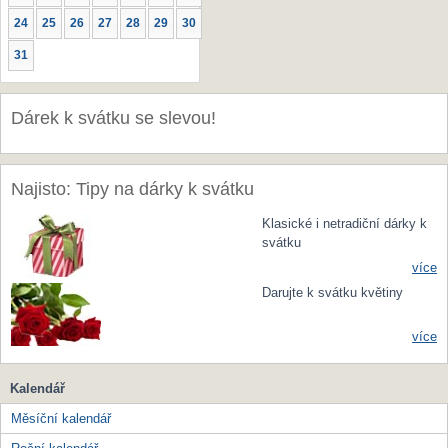
24
25
26
27
28
29
30
31
Dárek k svátku se slevou!
Najisto: Tipy na dárky k svátku
Klasické i netradiční dárky k
svátku
více
Darujte k svátku květiny
více
Kalendář
Měsíční kalendář