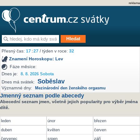
reklama
Přesný čas:
17
:
27
/ týden v roce:
32
Znamení Horoskopu:
Lev
Fáze měsíce:
Dnes je:
8. 8. 2026 Sobota
Soběslav
Dnes má svátek:
Významné dny:
Mezinárodní den ženského orgasmu
Jmenný seznam podle abecedy
Abecední seznam jmen, včetně jejich popularity pro výběr jména
dítě.
leden
únor
březen
duben
květen
červen
červenec
srpen
září