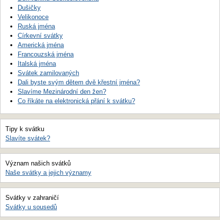
Dušičky
Velikonoce
Ruská jména
Církevní svátky
Americká jména
Francouzská jména
Italská jména
Svátek zamilovaných
Dali byste svým dětem dvě křestní jména?
Slavíme Mezinárodní den žen?
Co říkáte na elektronická přání k svátku?
Tipy k svátku
Slavíte svátek?
Význam našich svátků
Naše svátky a jejich významy
Svátky v zahraničí
Svátky u sousedů