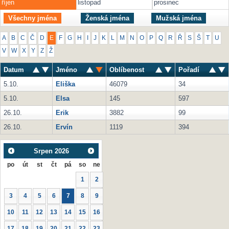
říjen
listopad
prosinec
Všechny jména
Ženská jména
Mužská jména
A
B
C
Č
D
E
F
G
H
I
J
K
L
M
N
O
P
Q
R
Ř
S
Š
T
U
V
W
X
Y
Z
Ž
Datum
Jméno
Oblíbenost
Pořadí
5.10.
Eliška
46079
34
5.10.
Elsa
145
597
26.10.
Erik
3882
99
26.10.
Ervín
1119
394
Srpen
2026
po
út
st
čt
pá
so
ne
1
2
3
4
5
6
7
8
9
10
11
12
13
14
15
16
17
18
19
20
21
22
23