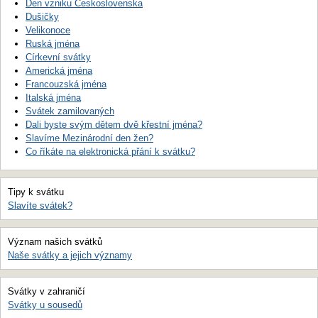
Den vzniku Československa
Dušičky
Velikonoce
Ruská jména
Církevní svátky
Americká jména
Francouzská jména
Italská jména
Svátek zamilovaných
Dali byste svým dětem dvě křestní jména?
Slavíme Mezinárodní den žen?
Co říkáte na elektronická přání k svátku?
Tipy k svátku
Slavíte svátek?
Význam našich svátků
Naše svátky a jejich významy
Svátky v zahraničí
Svátky u sousedů