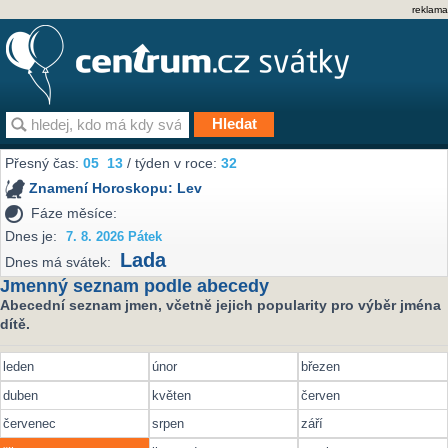
reklama
Přesný čas:
05
13
/ týden v roce:
32
Znamení Horoskopu:
Lev
Fáze měsíce:
Dnes je:
7. 8. 2026 Pátek
Lada
Dnes má svátek:
Jmenný seznam podle abecedy
Abecední seznam jmen, včetně jejich popularity pro výběr jména
dítě.
leden
únor
březen
duben
květen
červen
červenec
srpen
září