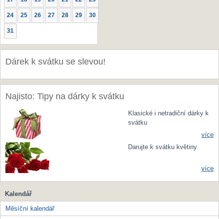
24
25
26
27
28
29
30
31
Dárek k svátku se slevou!
Najisto: Tipy na dárky k svátku
Klasické i netradiční dárky k
svátku
více
Darujte k svátku květiny
více
Kalendář
Měsíční kalendář