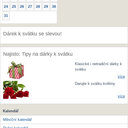
24
25
26
27
28
29
30
31
Dárek k svátku se slevou!
Najisto: Tipy na dárky k svátku
Klasické i netradiční dárky k
svátku
více
Darujte k svátku květiny
více
Kalendář
Měsíční kalendář