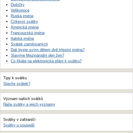
Dušičky
Velikonoce
Ruská jména
Církevní svátky
Americká jména
Francouzská jména
Italská jména
Svátek zamilovaných
Dali byste svým dětem dvě křestní jména?
Slavíme Mezinárodní den žen?
Co říkáte na elektronická přání k svátku?
Tipy k svátku
Slavíte svátek?
Význam našich svátků
Naše svátky a jejich významy
Svátky v zahraničí
Svátky u sousedů