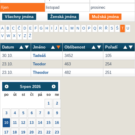
říjen
listopad
prosinec
Všechny jména
Ženská jména
Mužská jména
A
B
C
Č
D
E
F
G
H
I
J
K
L
M
N
O
P
Q
R
Ř
S
Š
T
U
V
W
X
Y
Z
Ž
Datum
Jméno
Oblíbenost
Pořadí
30.10.
Tadeáš
3452
105
23.10.
Teodor
463
254
23.10.
Theodor
482
251
Srpen
2026
po
út
st
čt
pá
so
ne
1
2
3
4
5
6
7
8
9
10
11
12
13
14
15
16
17
18
19
20
21
22
23