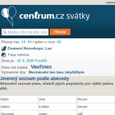
reklama
Přesný čas:
14
44
/ týden v roce:
33
Znamení Horoskopu:
Lev
Fáze měsíce:
Dnes je:
10. 8. 2026 Pondělí
Vavřinec
Dnes má svátek:
Významné dny:
Mezinárodní den baru Jekyll&Hyde
Jmenný seznam podle abecedy
Abecední seznam jmen, včetně jejich popularity pro výběr jména
dítě.
leden
únor
březen
duben
květen
červen
červenec
srpen
září