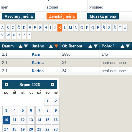
říjen
listopad
prosinec
Všechny jména
Ženská jména
Mužská jména
A
B
C
Č
D
E
F
G
H
I
J
K
L
M
N
O
P
Q
R
Ř
S
Š
T
U
V
W
X
Y
Z
Ž
Datum
Jméno
Oblíbenost
Pořadí
2.1.
Karin
2996
145
2.1.
Karina
34
není dostupné
2.1.
Karína
34
není dostupné
Srpen
2026
po
út
st
čt
pá
so
ne
1
2
3
4
5
6
7
8
9
10
11
12
13
14
15
16
17
18
19
20
21
22
23