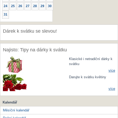
24
25
26
27
28
29
30
31
Dárek k svátku se slevou!
Najisto: Tipy na dárky k svátku
Klasické i netradiční dárky k
svátku
více
Darujte k svátku květiny
více
Kalendář
Měsíční kalendář