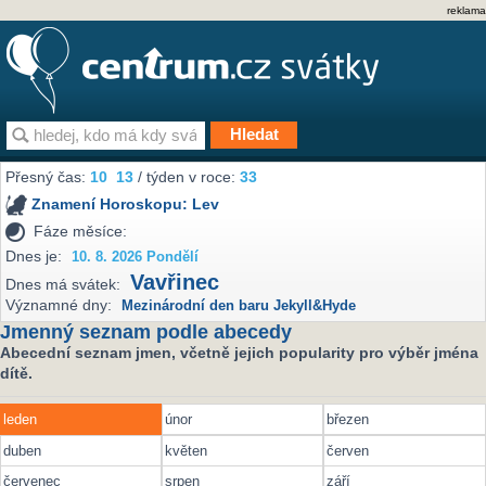
reklama
Přesný čas:
10
13
/ týden v roce:
33
Znamení Horoskopu:
Lev
Fáze měsíce:
Dnes je:
10. 8. 2026 Pondělí
Vavřinec
Dnes má svátek:
Významné dny:
Mezinárodní den baru Jekyll&Hyde
Jmenný seznam podle abecedy
Abecední seznam jmen, včetně jejich popularity pro výběr jména
dítě.
leden
únor
březen
duben
květen
červen
červenec
srpen
září