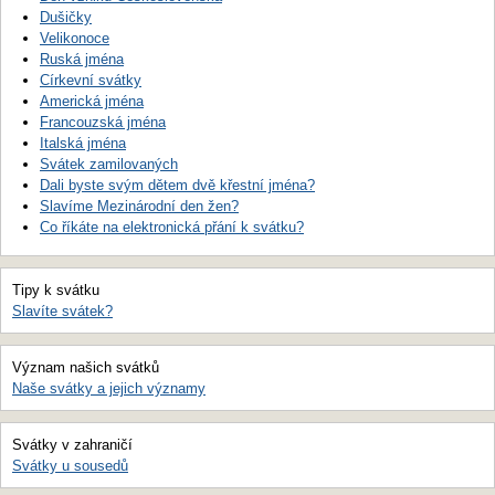
Dušičky
Velikonoce
Ruská jména
Církevní svátky
Americká jména
Francouzská jména
Italská jména
Svátek zamilovaných
Dali byste svým dětem dvě křestní jména?
Slavíme Mezinárodní den žen?
Co říkáte na elektronická přání k svátku?
Tipy k svátku
Slavíte svátek?
Význam našich svátků
Naše svátky a jejich významy
Svátky v zahraničí
Svátky u sousedů