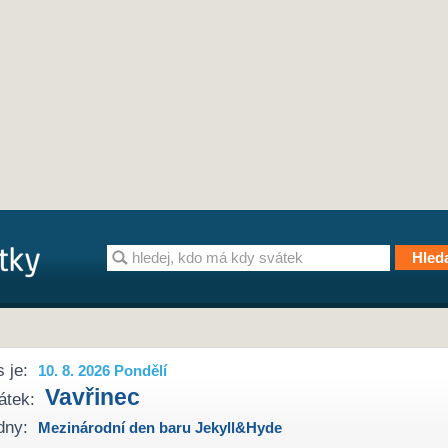
 je:
10. 8. 2026 Pondělí
Vavřinec
átek:
dny:
Mezinárodní den baru Jekyll&Hyde