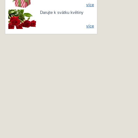
více
Darujte k svátku květiny
více