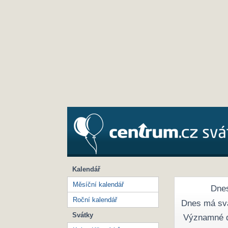
Kalendář
Měsíční kalendář
Dnes
Roční kalendář
Dnes má sv
Svátky
Významné 