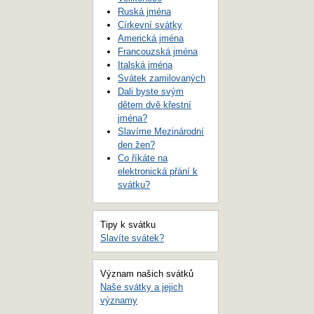
Ruská jména
Církevní svátky
Americká jména
Francouzská jména
Italská jména
Svátek zamilovaných
Dali byste svým
dětem dvě křestní
jména?
Slavíme Mezinárodní
den žen?
Co říkáte na
elektronická přání k
svátku?
Tipy k svátku
Slavíte svátek?
Význam našich svátků
Naše svátky a jejich
významy