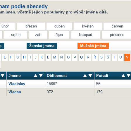
nam podle abecedy
 jmen, včetně jejich popularity pro výběr jména dítě.
únor
březen
duben
květen
červen
srpen
září
říjen
listopad
prosinec
a
Ženská jména
Mužská jména
E
F
G
H
I
J
K
L
M
N
O
P
Q
R
Ř
S
Š
T
U
V
Jméno
Oblíbenost
Pořadí
Vladislav
15867
56
Vladan
972
179