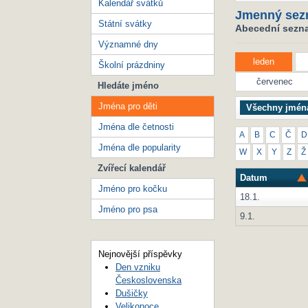
Kalendář svátků
Jmenný sez
Státní svátky
Abecední seznam
Významné dny
leden
Školní prázdniny
červenec
Hledáte jméno
Jména pro děti
Všechny jmén
Jména dle četnosti
A
B
C
Č
D
Jména dle popularity
W
X
Y
Z
Ž
Zvířecí kalendář
Datum
Jméno pro kočku
18.1.
Jméno pro psa
9.1.
Nejnovější příspěvky
Den vzniku
Československa
Dušičky
Velikonoce