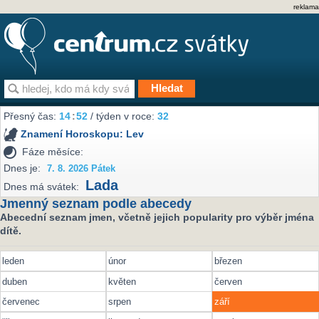
reklama
Přesný čas:
14
:
52
/ týden v roce:
32
Znamení Horoskopu:
Lev
Fáze měsíce:
Dnes je:
7. 8. 2026 Pátek
Lada
Dnes má svátek:
Jmenný seznam podle abecedy
Abecední seznam jmen, včetně jejich popularity pro výběr jména
dítě.
leden
únor
březen
duben
květen
červen
červenec
srpen
září