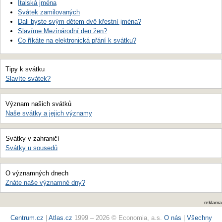
Italská jména
Svátek zamilovaných
Dali byste svým dětem dvě křestní jména?
Slavíme Mezinárodní den žen?
Co říkáte na elektronická přání k svátku?
Tipy k svátku
Slavíte svátek?
Význam našich svátků
Naše svátky a jejich významy
Svátky v zahraničí
Svátky u sousedů
O významných dnech
Znáte naše významné dny?
reklama
Centrum.cz
|
Atlas.cz
1999 – 2026 © Economia, a.s.
O nás
|
Všechny