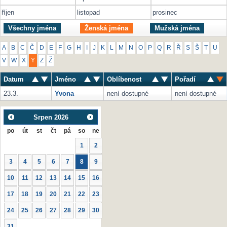
říjen
listopad
prosinec
Všechny jména
Ženská jména
Mužská jména
A
B
C
Č
D
E
F
G
H
I
J
K
L
M
N
O
P
Q
R
Ř
S
Š
T
U
V
W
X
Y
Z
Ž
Datum
Jméno
Oblíbenost
Pořadí
23.3.
Yvona
není dostupné
není dostupné
Srpen
2026
po
út
st
čt
pá
so
ne
1
2
3
4
5
6
7
8
9
10
11
12
13
14
15
16
17
18
19
20
21
22
23
24
25
26
27
28
29
30
31