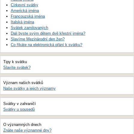
Církevní svátky
Americká jména
Francouzská jména
Italská jména
Svátek zamilovaných
Dali byste svým dětem dvě křestní jména?
Slavíme Mezinárodní den žen?
Co říkáte na elektronická přání k svátku?
Tipy k svátku
Slavíte svátek?
Význam našich svátků
Naše svátky a jejich významy
Svátky v zahraničí
Svátky u sousedů
O významných dnech
Znáte naše významné dny?