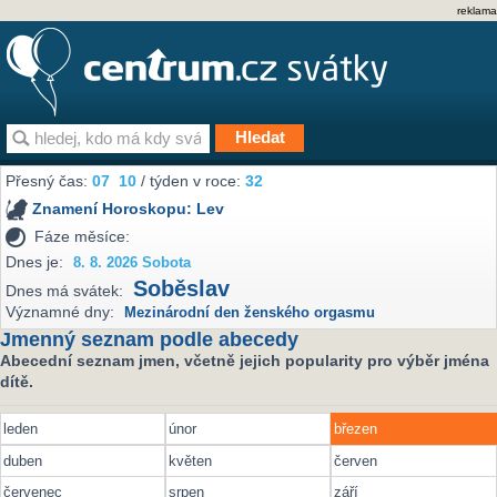
reklama
Přesný čas:
07
10
/ týden v roce:
32
Znamení Horoskopu:
Lev
Fáze měsíce:
Dnes je:
8. 8. 2026 Sobota
Soběslav
Dnes má svátek:
Významné dny:
Mezinárodní den ženského orgasmu
Jmenný seznam podle abecedy
Abecední seznam jmen, včetně jejich popularity pro výběr jména
dítě.
leden
únor
březen
duben
květen
červen
červenec
srpen
září