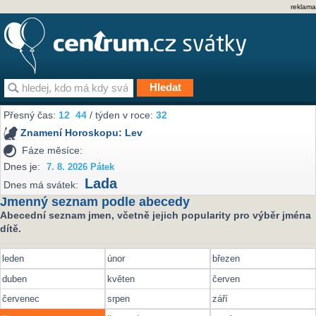
reklama
Přesný čas:
12
:
44
/ týden v roce:
32
Znamení Horoskopu:
Lev
Fáze měsíce:
Dnes je:
7. 8. 2026 Pátek
Lada
Dnes má svátek:
Jmenný seznam podle abecedy
Abecední seznam jmen, včetně jejich popularity pro výběr jména
dítě.
leden
únor
březen
duben
květen
červen
červenec
srpen
září