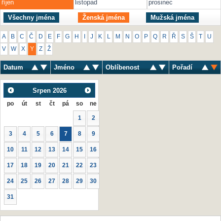
říjen
listopad
prosinec
Všechny jména
Ženská jména
Mužská jména
A
B
C
Č
D
E
F
G
H
I
J
K
L
M
N
O
P
Q
R
Ř
S
Š
T
U
V
W
X
Y
Z
Ž
Datum
Jméno
Oblíbenost
Pořadí
Srpen
2026
po
út
st
čt
pá
so
ne
1
2
3
4
5
6
7
8
9
10
11
12
13
14
15
16
17
18
19
20
21
22
23
24
25
26
27
28
29
30
31