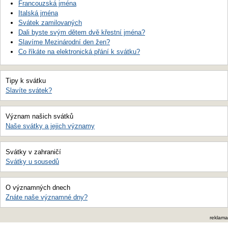
Francouzská jména
Italská jména
Svátek zamilovaných
Dali byste svým dětem dvě křestní jména?
Slavíme Mezinárodní den žen?
Co říkáte na elektronická přání k svátku?
Tipy k svátku
Slavíte svátek?
Význam našich svátků
Naše svátky a jejich významy
Svátky v zahraničí
Svátky u sousedů
O významných dnech
Znáte naše významné dny?
reklama