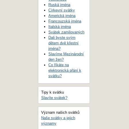
Ruská jména
Církevní svátky
Americká jména
Francouzská jména
Italská jména
Svátek zamilovaných
Dali byste svým
dětem dvě křestní
jména?
Slavíme Mezinárodní
den žen?
Co říkáte na
elektronická přání k
svátku?
Tipy k svátku
Slavíte svátek?
Význam našich svátků
Naše svátky a jejich
významy