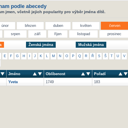
nam podle abecedy
 jmen, včetně jejich popularity pro výběr jména dítě.
únor
březen
duben
květen
červen
srpen
září
říjen
listopad
prosinec
a
Ženská jména
Mužská jména
E
F
G
H
I
J
K
L
M
N
O
P
Q
R
Ř
S
Š
T
U
V
Jméno
Oblíbenost
Pořadí
Yveta
1749
183