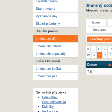
Kalendář svátků
Jmenný sez
Státní svátky
Abecední seznam
Významné dny
leden
Školní prázdniny
červenec
Hledáte jméno
Jména pro děti
Všechny jmén
Jména dle četnosti
A
B
C
Č
D
Jména dle popularity
W
X
Y
Z
Ž
Zvířecí kalendář
Datum
Jméno pro kočku
7.6.
Jméno pro psa
Nejnovější příspěvky
Den vzniku
Československa
Dušičky
Velikonoce