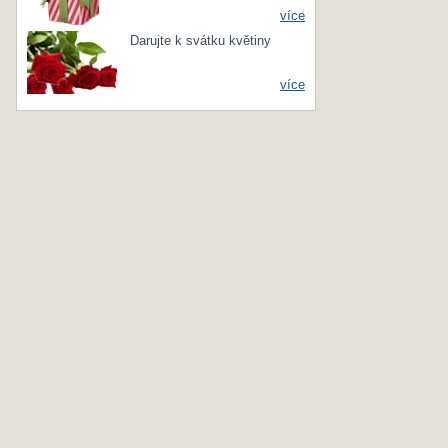
více
Darujte k svátku květiny
více