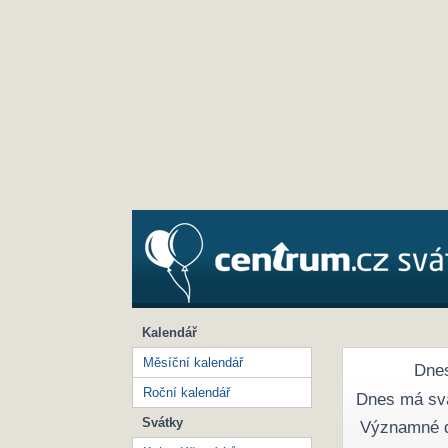
Kalendář
Měsíční kalendář
Dnes
Roční kalendář
Dnes má sv
Svátky
Významné 