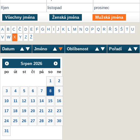
říjen
listopad
prosinec
Všechny jména
Ženská jména
Mužská jména
A
B
C
Č
D
E
F
G
H
I
J
K
L
M
N
O
P
Q
R
Ř
S
Š
T
U
V
W
X
Y
Z
Ž
Datum
Jméno
Oblíbenost
Pořadí
Srpen
2026
po
út
st
čt
pá
so
ne
1
2
3
4
5
6
7
8
9
10
11
12
13
14
15
16
17
18
19
20
21
22
23
24
25
26
27
28
29
30
31