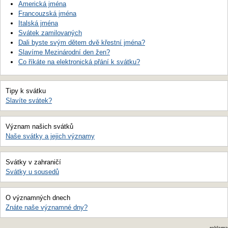
Americká jména
Francouzská jména
Italská jména
Svátek zamilovaných
Dali byste svým dětem dvě křestní jména?
Slavíme Mezinárodní den žen?
Co říkáte na elektronická přání k svátku?
Tipy k svátku
Slavíte svátek?
Význam našich svátků
Naše svátky a jejich významy
Svátky v zahraničí
Svátky u sousedů
O významných dnech
Znáte naše významné dny?
reklama