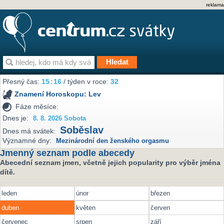
reklama
Přesný čas:
15
:
16
/ týden v roce:
32
Znamení Horoskopu:
Lev
Fáze měsíce:
Dnes je:
8. 8. 2026 Sobota
Soběslav
Dnes má svátek:
Významné dny:
Mezinárodní den ženského orgasmu
Jmenný seznam podle abecedy
Abecední seznam jmen, včetně jejich popularity pro výběr jména
dítě.
leden
únor
březen
duben
květen
červen
červenec
srpen
září