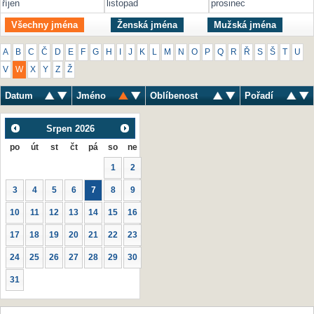
říjen
listopad
prosinec
Všechny jména
Ženská jména
Mužská jména
A
B
C
Č
D
E
F
G
H
I
J
K
L
M
N
O
P
Q
R
Ř
S
Š
T
U
V
W
X
Y
Z
Ž
Datum
Jméno
Oblíbenost
Pořadí
Srpen
2026
po
út
st
čt
pá
so
ne
1
2
3
4
5
6
7
8
9
10
11
12
13
14
15
16
17
18
19
20
21
22
23
24
25
26
27
28
29
30
31