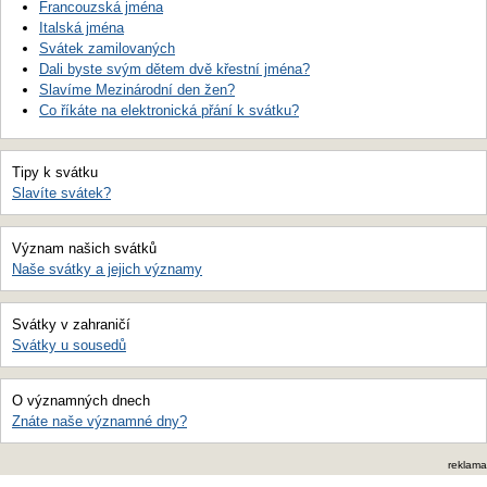
Francouzská jména
Italská jména
Svátek zamilovaných
Dali byste svým dětem dvě křestní jména?
Slavíme Mezinárodní den žen?
Co říkáte na elektronická přání k svátku?
Tipy k svátku
Slavíte svátek?
Význam našich svátků
Naše svátky a jejich významy
Svátky v zahraničí
Svátky u sousedů
O významných dnech
Znáte naše významné dny?
reklama