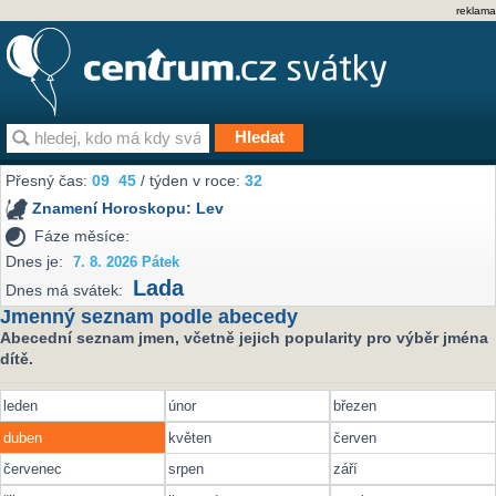
reklama
Přesný čas:
09
45
/ týden v roce:
32
Znamení Horoskopu:
Lev
Fáze měsíce:
Dnes je:
7. 8. 2026 Pátek
Lada
Dnes má svátek:
Jmenný seznam podle abecedy
Abecední seznam jmen, včetně jejich popularity pro výběr jména
dítě.
leden
únor
březen
duben
květen
červen
červenec
srpen
září