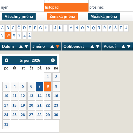
říjen
listopad
prosinec
Všechny jména
Ženská jména
Mužská jména
A
B
C
Č
D
E
F
G
H
I
J
K
L
M
N
O
P
Q
R
Ř
S
Š
T
U
V
W
X
Y
Z
Ž
Datum
Jméno
Oblíbenost
Pořadí
Srpen
2026
po
út
st
čt
pá
so
ne
1
2
3
4
5
6
7
8
9
10
11
12
13
14
15
16
17
18
19
20
21
22
23
24
25
26
27
28
29
30
31