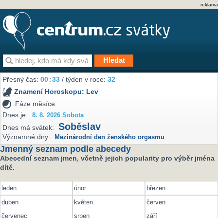
reklama
Přesný čas:
00
:
33
/ týden v roce:
32
Znamení Horoskopu:
Lev
Fáze měsíce:
Dnes je:
8. 8. 2026 Sobota
Soběslav
Dnes má svátek:
Významné dny:
Mezinárodní den ženského orgasmu
Jmenný seznam podle abecedy
Abecední seznam jmen, včetně jejich popularity pro výběr jména
dítě.
leden
únor
březen
duben
květen
červen
červenec
srpen
září