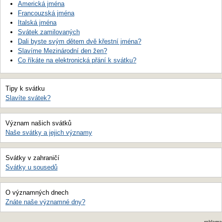
Americká jména
Francouzská jména
Italská jména
Svátek zamilovaných
Dali byste svým dětem dvě křestní jména?
Slavíme Mezinárodní den žen?
Co říkáte na elektronická přání k svátku?
Tipy k svátku
Slavíte svátek?
Význam našich svátků
Naše svátky a jejich významy
Svátky v zahraničí
Svátky u sousedů
O významných dnech
Znáte naše významné dny?
reklama