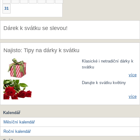
31
Dárek k svátku se slevou!
Najisto: Tipy na dárky k svátku
Klasické i netradiční dárky k
svátku
více
Darujte k svátku květiny
více
Kalendář
Měsíční kalendář
Roční kalendář