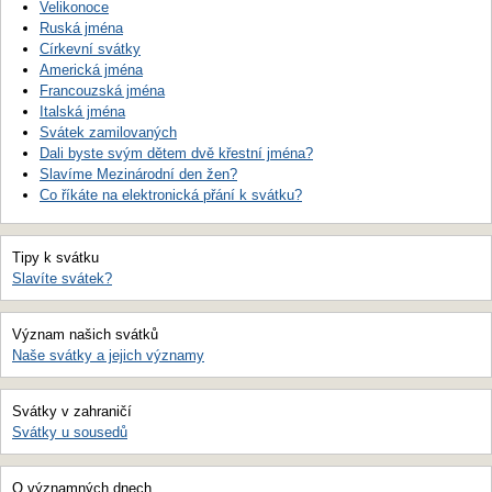
Velikonoce
Ruská jména
Církevní svátky
Americká jména
Francouzská jména
Italská jména
Svátek zamilovaných
Dali byste svým dětem dvě křestní jména?
Slavíme Mezinárodní den žen?
Co říkáte na elektronická přání k svátku?
Tipy k svátku
Slavíte svátek?
Význam našich svátků
Naše svátky a jejich významy
Svátky v zahraničí
Svátky u sousedů
O významných dnech