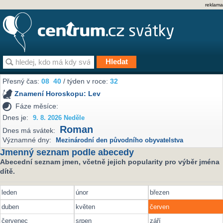
reklama
Přesný čas:
08
40
/ týden v roce:
32
Znamení Horoskopu:
Lev
Fáze měsíce:
Dnes je:
9. 8. 2026 Neděle
Roman
Dnes má svátek:
Významné dny:
Mezinárodní den původního obyvatelstva
Jmenný seznam podle abecedy
Abecední seznam jmen, včetně jejich popularity pro výběr jména
dítě.
leden
únor
březen
duben
květen
červen
červenec
srpen
září