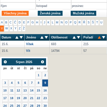
říjen
listopad
prosinec
Všechny jména
Ženská jména
Mužská jména
A
B
C
Č
D
E
F
G
H
I
J
K
L
M
N
O
P
Q
R
Ř
S
Š
T
U
V
W
X
Y
Z
Ž
Datum
Jméno
Oblíbenost
Pořadí
15.6.
Vítek
693
215
15.6.
Vít
14794
57
Srpen
2026
po
út
st
čt
pá
so
ne
1
2
3
4
5
6
7
8
9
10
11
12
13
14
15
16
17
18
19
20
21
22
23
24
25
26
27
28
29
30