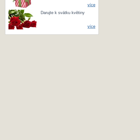
více
Darujte k svátku květiny
více