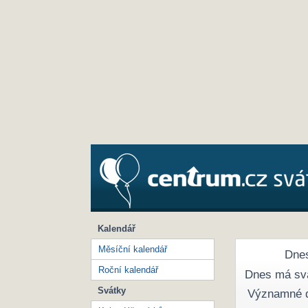
Kalendář
Měsíční kalendář
Dnes
Roční kalendář
Dnes má sv
Svátky
Významné 