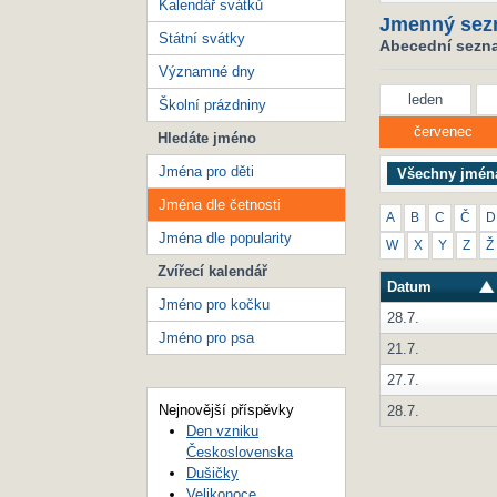
Kalendář svátků
Jmenný sez
Státní svátky
Abecední seznam
Významné dny
leden
Školní prázdniny
červenec
Hledáte jméno
Jména pro děti
Všechny jmén
Jména dle četnosti
A
B
C
Č
D
Jména dle popularity
W
X
Y
Z
Ž
Zvířecí kalendář
Datum
Jméno pro kočku
28.7.
Jméno pro psa
21.7.
27.7.
Nejnovější příspěvky
28.7.
Den vzniku
Československa
Dušičky
Velikonoce