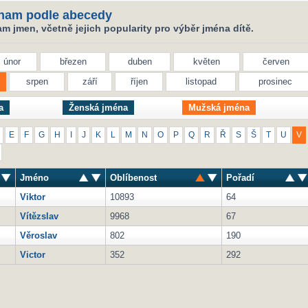
nam podle abecedy
 jmen, včetně jejich popularity pro výběr jména dítě.
únor
březen
duben
květen
červen
srpen
září
říjen
listopad
prosinec
a
Ženská jména
Mužská jména
E
F
G
H
I
J
K
L
M
N
O
P
Q
R
Ř
S
Š
T
U
V
Jméno
Oblíbenost
Pořadí
Viktor
10893
64
Vítězslav
9968
67
Věroslav
802
190
Victor
352
292