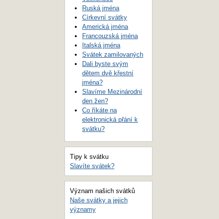
Ruská jména
Církevní svátky
Americká jména
Francouzská jména
Italská jména
Svátek zamilovaných
Dali byste svým
dětem dvě křestní
jména?
Slavíme Mezinárodní
den žen?
Co říkáte na
elektronická přání k
svátku?
Tipy k svátku
Slavíte svátek?
Význam našich svátků
Naše svátky a jejich
významy