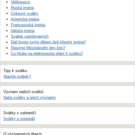
Velikonoce
Ruská jména
Církevní svátky
Americká jména
Francouzská jména
Italská jména
Svátek zamilovaných
Dali byste svým dětem dvě křestní jména?
Slavíme Mezinárodní den žen?
Co říkáte na elektronická přání k svátku?
Tipy k svátku
Slavíte svátek?
Význam našich svátků
Naše svátky a jejich významy
Svátky v zahraničí
Svátky u sousedů
O významných dnech