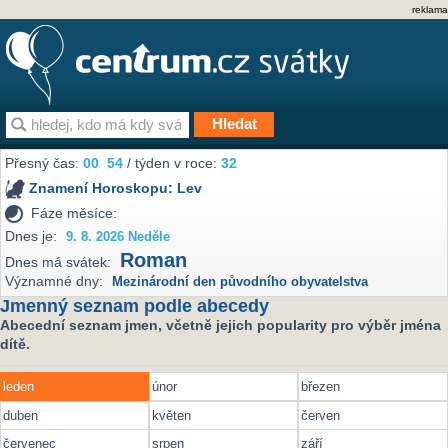
reklama
Přesný čas:
00
54
/ týden v roce:
32
Znamení Horoskopu:
Lev
Fáze měsíce:
Dnes je:
9. 8. 2026 Neděle
Roman
Dnes má svátek:
Významné dny:
Mezinárodní den původního obyvatelstva
Jmenný seznam podle abecedy
Abecední seznam jmen, včetně jejich popularity pro výběr jména
dítě.
leden
únor
březen
duben
květen
červen
červenec
srpen
září