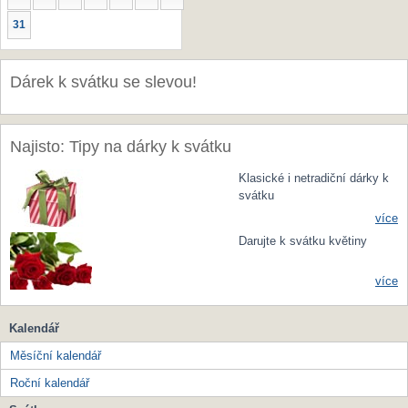
31
Dárek k svátku se slevou!
Najisto: Tipy na dárky k svátku
Klasické i netradiční dárky k
svátku
více
Darujte k svátku květiny
více
Kalendář
Měsíční kalendář
Roční kalendář