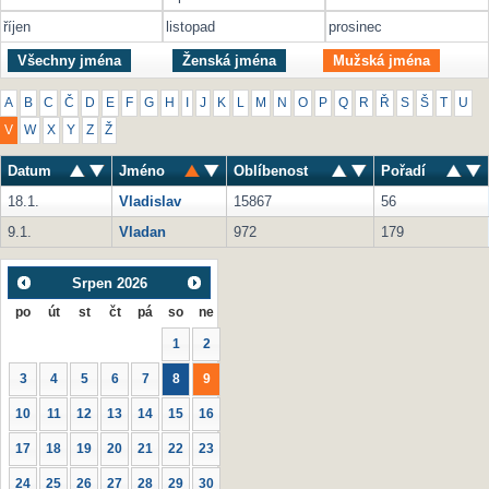
říjen
listopad
prosinec
Všechny jména
Ženská jména
Mužská jména
A
B
C
Č
D
E
F
G
H
I
J
K
L
M
N
O
P
Q
R
Ř
S
Š
T
U
V
W
X
Y
Z
Ž
Datum
Jméno
Oblíbenost
Pořadí
18.1.
Vladislav
15867
56
9.1.
Vladan
972
179
Srpen
2026
po
út
st
čt
pá
so
ne
1
2
3
4
5
6
7
8
9
10
11
12
13
14
15
16
17
18
19
20
21
22
23
24
25
26
27
28
29
30